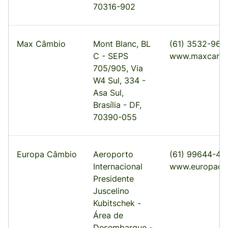
70316-902
Max Câmbio
Mont Blanc, BL
(61) 3532-962
C - SEPS
www.maxcambi
705/905, Via
W4 Sul, 334 -
Asa Sul,
Brasília - DF,
70390-055
Europa Câmbio
Aeroporto
(61) 99644-48
Internacional
www.europaca
Presidente
Juscelino
Kubitschek -
Área de
Desembarque -