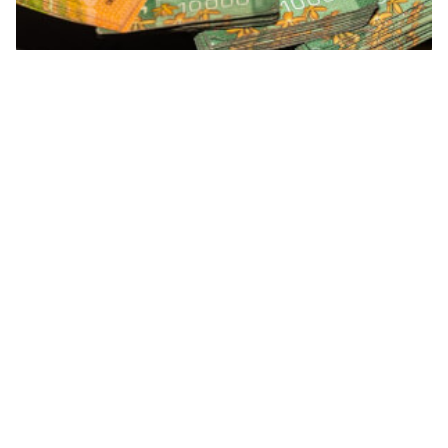
Finanças pessoais
Abrir conta na Costa Rica: documentos,
moeda e o que saber antes
Joao Marcos
02.06.26
Tempo de leitura: 5 minutos