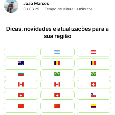
Joao Marcos
03.03.25
Tempo de leitura: 3 minutos
Dicas, novidades e atualizações para a
sua região
بالعربية
Argentina
Österreich
Australia
België
Belgique
България
Brasil (ES)
Brasil
Canada (FR)
Canada
Svizzera
Suisse
Schweiz
Chile
中国
China
Colombia