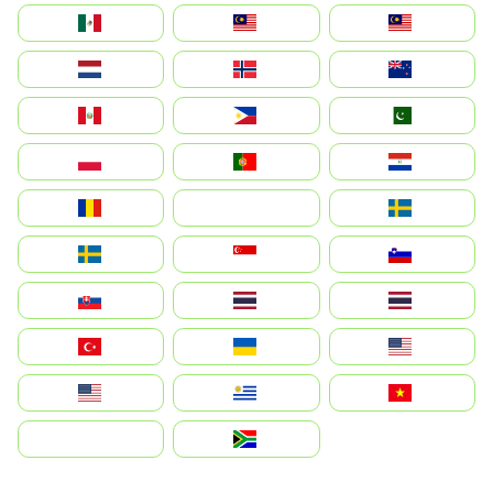
México
Malaysia (MS)
Malaysia
Nederland
Norge
New Zealand
Perú
Philippines
Pakistan
Polska
Portugal
Paraguay
România
На русском
Sweden
Sverige
Singapore
Slovenija
Slovensko
Thailand
ไทย
Türkiye
Україна
United States
Estados Unidos
Uruguay
Việt Nam
بالعربية
South Africa