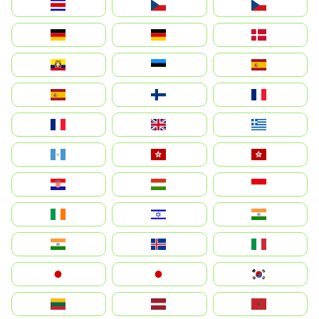
Costa Rica
Czechia
Česko
Deutschland
Germany
Danmark
Ecuador
Eesti
Spain
España
Suomi
France
France
United Kingdom
Ελλάδα
Guatemala
Hong Kong
中國香港特別行政區
Hrvatska
Magyarország
Indonesia
Ireland
ישראל
भारत
India
Ísland
Italia
Japan
日本
대한민국
Lietuva
Latvija
Maroc