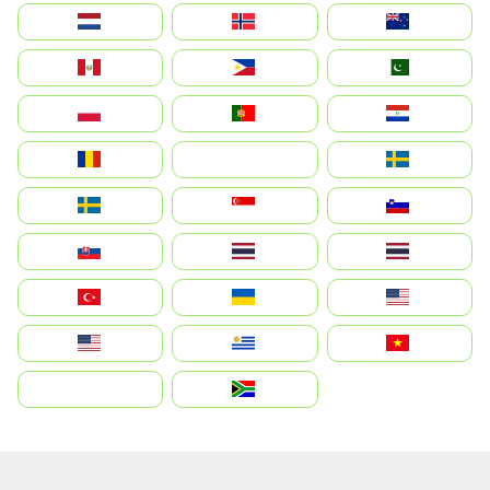
Nederland
Norge
New Zealand
Perú
Philippines
Pakistan
Polska
Portugal
Paraguay
România
На русском
Sweden
Sverige
Singapore
Slovenija
Slovensko
Thailand
ไทย
Türkiye
Україна
United States
Estados Unidos
Uruguay
Việt Nam
بالعربية
South Africa