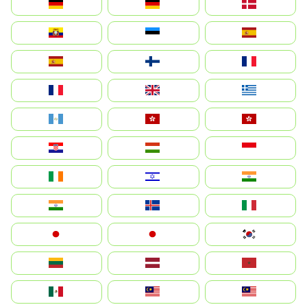
Deutschland
Germany
Danmark
Ecuador
Eesti
Spain
España
Suomi
France
France
United Kingdom
Ελλάδα
Guatemala
Hong Kong
中國香港特別行政區
Hrvatska
Magyarország
Indonesia
Ireland
ישראל
भारत
India
Ísland
Italia
Japan
日本
대한민국
Lietuva
Latvija
Maroc
México
Malaysia (MS)
Malaysia