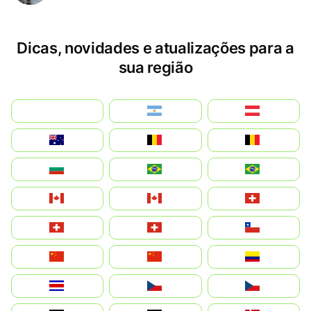
Dicas, novidades e atualizações para a
sua região
بالعربية
Argentina
Österreich
Australia
België
Belgique
България
Brasil (ES)
Brasil
Canada (FR)
Canada
Svizzera
Suisse
Schweiz
Chile
中国
China
Colombia
Costa Rica
Czechia
Česko