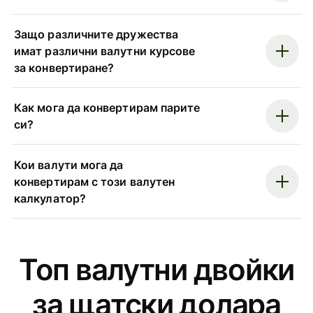
Защо различните дружества
имат различни валутни курсове
за конвертиране?
Как мога да конвертирам парите
си?
Кои валути мога да
конвертирам с този валутен
калкулатор?
Топ валутни двойки
за щатски долара