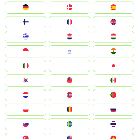
Deutschland
Denmark
España
Suomi
France
United Kingdom
Greece
Hrvatska
Magyarország
Indonesia
Israel
India
Italia
JA
Japan
South Korea
Malay
Mexico
Nederland
Norge
Portugal
Polska
România
Россия
Slovensko
Ruoŧŧa
ไทย
Türkiye
United States
Vietnam