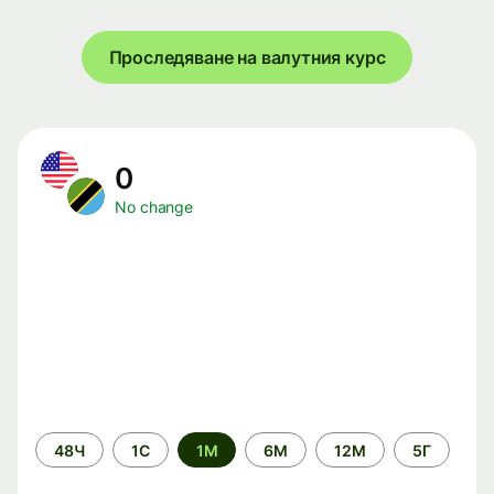
Проследяване на валутния курс
0
No change
Time
48Ч
1С
1М
6М
12М
5Г
period