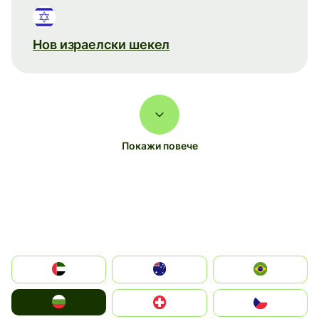
Нов израелски шекел
Покажи повече
الإمارات العربية المتحدة
Australia
Brazil
България
Switzerland
Czechia