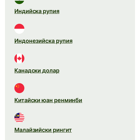
Индийска рупия
Индонезийска рупия
Канадски долар
Китайски юан ренминби
Малайзийски рингит