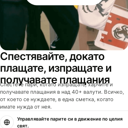
Спестявайте, докато
плащате, изпращате и
получавате плащания
Спестете пари, когато изпращате, харчите и
получавате плащания в над 40+ валути. Всичко,
от което се нуждаете, в една сметка, когато
имате нужда от нея.
Управлявайте парите си в движение по целия
свят.