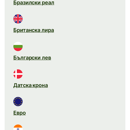
Бразилски реал
Британска лира
Български лев
Датска крона
Евро