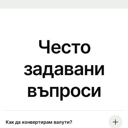
Често
задавани
въпроси
Как да конвертирам валути?