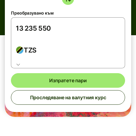
Преобразувано към
TZS
Изпратете пари
Проследяване на валутния курс