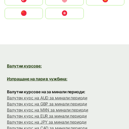
中国
中國香港特別行政區
Валутни курсове:
Изпращане на пари в чужбина:
Валутни курсове на за минали периоди:
Валутен курс на AUD за минали периоди
Валутен курс на GBP за минали периоди
Валутен курс на MXN за минали периоди
Валутен курс на EUR за минали периоди
Валутен курс на JPY за минали периоди
Валутен курс на CAD за минали периоди