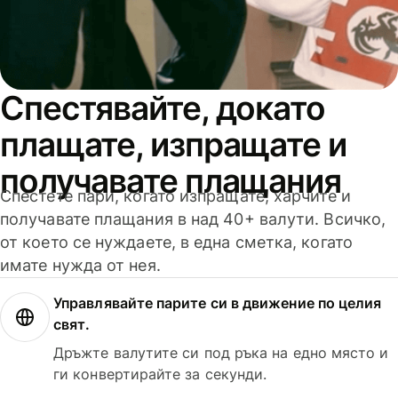
Спестявайте, докато
плащате, изпращате и
получавате плащания
Спестете пари, когато изпращате, харчите и
получавате плащания в над 40+ валути. Всичко,
от което се нуждаете, в една сметка, когато
имате нужда от нея.
Управлявайте парите си в движение по целия
свят.
Дръжте валутите си под ръка на едно място и
ги конвертирайте за секунди.