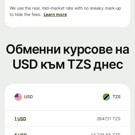
We use the real, mid-market rate with no sneaky mark-up
to hide the fees.
Learn more
Обменни курсове на
USD към TZS днес
USD
TZS
1
USD
2647,11
TZS
5
USD
13 235,55
TZS