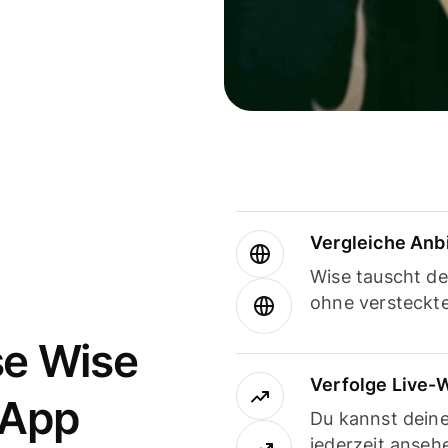
Vergleiche Anb
Wise tauscht d
ohne versteckt
se Wise
Verfolge Live-
-App
Du kannst dein
jederzeit anseh