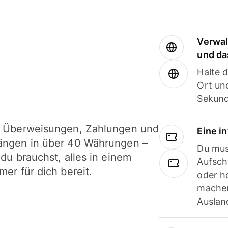
Verwal
und da
Halte 
Ort und
Sekund
i Überweisungen, Zahlungen und
Eine i
ängen in über 40 Währungen –
Du mus
 du brauchst, alles in einem
Aufsch
mer für dich bereit.
oder h
machen
Ausland