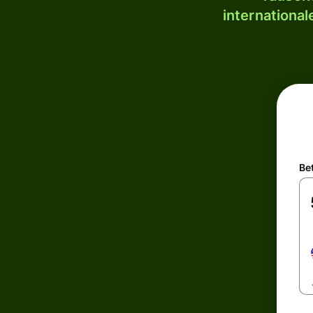
internationa
Be