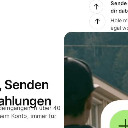
Sende 
dir da
Hole m
egal w
, Senden
ahlungen
deingängen in über 40
inem Konto, immer für