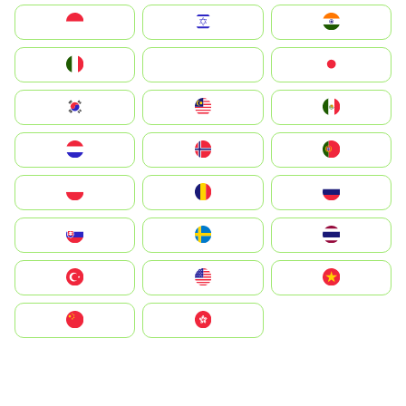
Indonesia
Israel
India
Italia
JA
Japan
South Korea
Malay
Mexico
Nederland
Norge
Portugal
Polska
România
Россия
Slovensko
Ruoŧŧa
ไทย
Türkiye
United States
Vietnam
中国
中國香港特別行政區