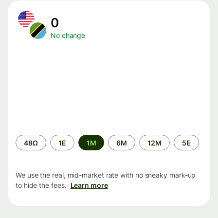
0
No change
Time
48Ω
1Ε
1M
6M
12M
5Ε
period
We use the real, mid-market rate with no sneaky mark-up
to hide the fees.
Learn more