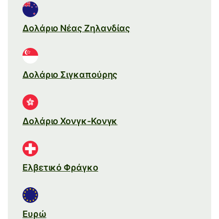
Δολάριο Νέας Ζηλανδίας
Δολάριο Σιγκαπούρης
Δολάριο Χονγκ-Κονγκ
Ελβετικό Φράγκο
Ευρώ