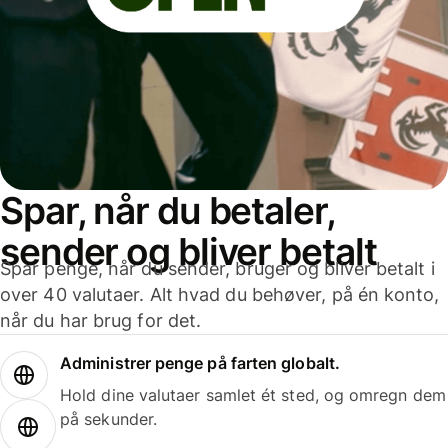
Spar, når du betaler,
sender og bliver betalt
Spar penge, når du sender, bruger og bliver betalt i
over 40 valutaer. Alt hvad du behøver, på én konto,
når du har brug for det.
Administrer penge på farten globalt.
Hold dine valutaer samlet ét sted, og omregn dem
på sekunder.