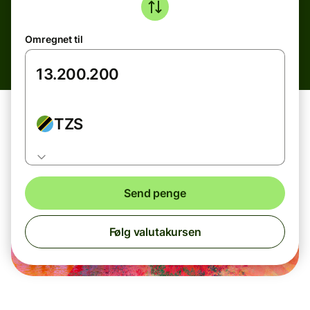
Omregnet til
TZS
Send penge
Følg valutakursen