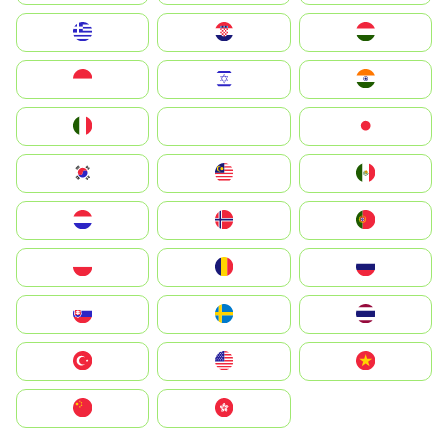
Greece
Hrvatska
Magyarország
Indonesia
Israel
India
Italia
JA
Japan
South Korea
Malay
Mexico
Nederland
Norge
Portugal
Polska
România
Россия
Slovensko
Ruoŧŧa
ไทย
Türkiye
United States
Vietnam
中国
中國香港特別行政區