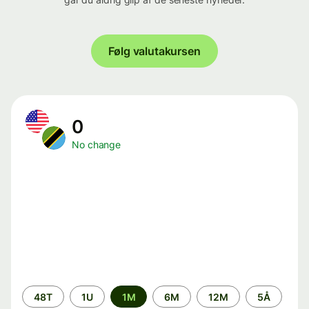
Følg valutakursen
0
No change
Time
48T
1U
1M
6M
12M
5Å
period