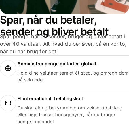
Spar, når du betaler,
sender og bliver betalt
Spar penge, når du sender, bruger og bliver betalt i
over 40 valutaer. Alt hvad du behøver, på én konto,
når du har brug for det.
Administrer penge på farten globalt.
Hold dine valutaer samlet ét sted, og omregn dem
på sekunder.
Et internationalt betalingskort
Du skal aldrig bekymre dig om vekselkurstillæg
eller høje transaktionsgebyrer, når du bruger
penge i udlandet.