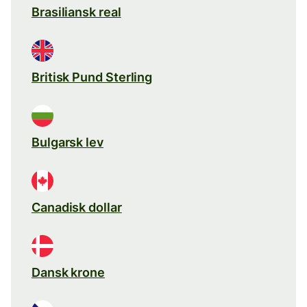
Brasiliansk real
Britisk Pund Sterling
Bulgarsk lev
Canadisk dollar
Dansk krone