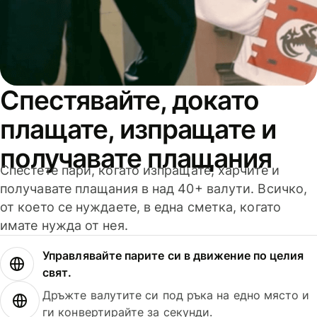
Спестявайте, докато
плащате, изпращате и
получавате плащания
Спестете пари, когато изпращате, харчите и
получавате плащания в над 40+ валути. Всичко,
от което се нуждаете, в една сметка, когато
имате нужда от нея.
Управлявайте парите си в движение по целия
свят.
Дръжте валутите си под ръка на едно място и
ги конвертирайте за секунди.