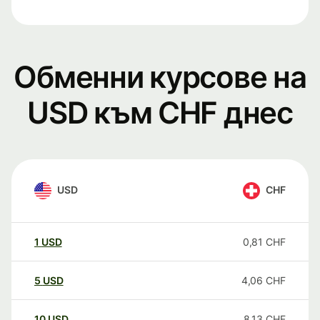
Обменни курсове на
USD към CHF днес
USD
CHF
1
USD
0,81
CHF
5
USD
4,06
CHF
10
USD
8,13
CHF