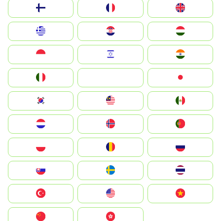
Suomi
France
United Kingdom
Greece
Hrvatska
Magyarország
Indonesia
Israel
India
Italia
JA
Japan
South Korea
Malay
Mexico
Nederland
Norge
Portugal
Polska
România
Россия
Slovensko
Ruoŧŧa
ไทย
Türkiye
United States
Vietnam
中国
中國香港特別行政區