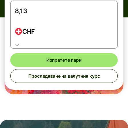
CHF
Изпратете пари
Проследяване на валутния курс