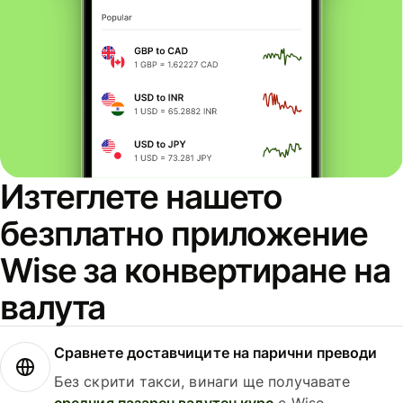
Изтеглете нашето
безплатно приложение
Wise за конвертиране на
валута
Сравнете доставчиците на парични преводи
Без скрити такси, винаги ще получавате
средния пазарен валутен курс
с Wise.