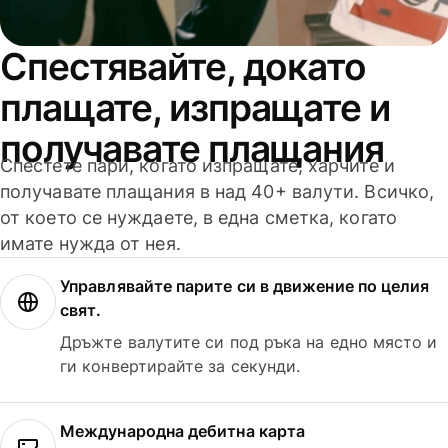
Спестявайте, докато
плащате, изпращате и
получавате плащания
Спестете пари, когато изпращате, харчите и
получавате плащания в над 40+ валути. Всичко,
от което се нуждаете, в една сметка, когато
имате нужда от нея.
Управлявайте парите си в движение по целия
свят.
Дръжте валутите си под ръка на едно място и
ги конвертирайте за секунди.
Международна дебитна карта