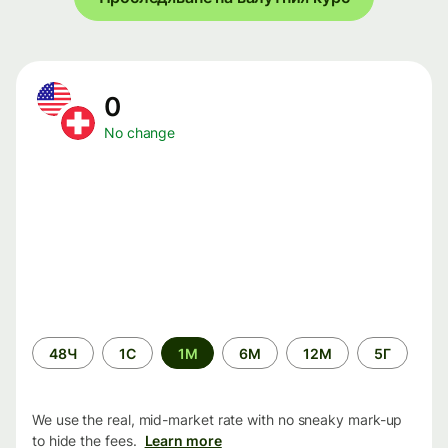
0
No change
Time
48Ч
1С
1М
6М
12М
5Г
period
We use the real, mid-market rate with no sneaky mark-up
to hide the fees.
Learn more