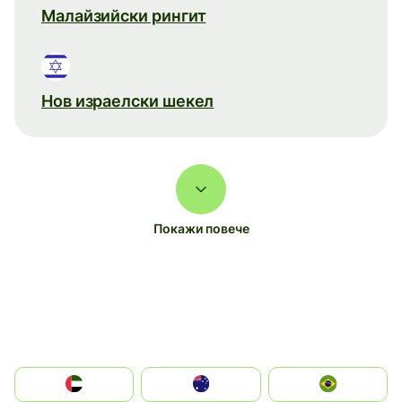
Малайзийски рингит
Нов израелски шекел
Покажи повече
الإمارات العربية المتحدة
Australia
Brazil