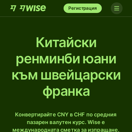
Регистрация
Китайски
ренминби юани
към швейцарски
франка
Конвертирайте CNY в CHF по средния
пазарен валутен курс. Wise е
международната сметка за изпращане,