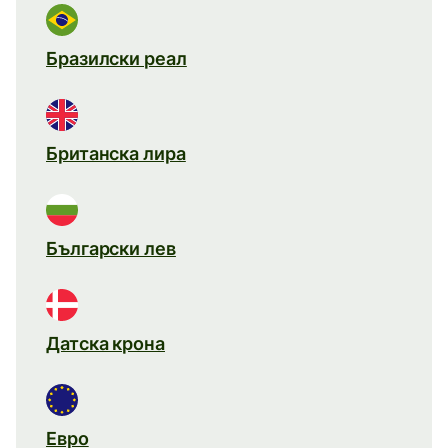
Бразилски реал
Британска лира
Български лев
Датска крона
Евро