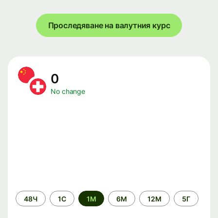
Проследяване на валутния курс
0
No change
Time
48Ч
1С
1М
6М
12М
5Г
period