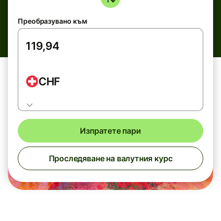
Преобразувано към
CHF
Изпратете пари
Проследяване на валутния курс