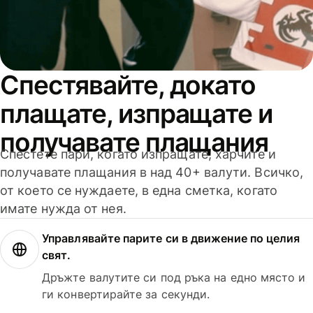
Спестявайте, докато
плащате, изпращате и
получавате плащания
Спестете пари, когато изпращате, харчите и
получавате плащания в над 40+ валути. Всичко,
от което се нуждаете, в една сметка, когато
имате нужда от нея.
Управлявайте парите си в движение по целия
свят.
Дръжте валутите си под ръка на едно място и
ги конвертирайте за секунди.