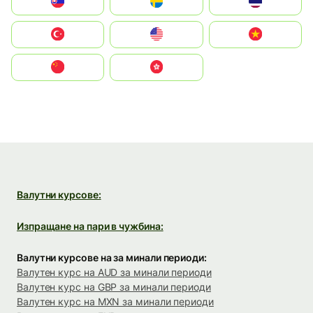
Slovensko
Ruoŧŧa
ไทย
Türkiye
United States
Vietnam
中国
中國香港特別行政區
Валутни курсове:
Изпращане на пари в чужбина:
Валутни курсове на за минали периоди:
Валутен курс на AUD за минали периоди
Валутен курс на GBP за минали периоди
Валутен курс на MXN за минали периоди