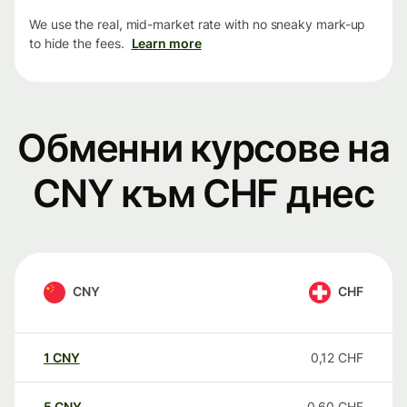
We use the real, mid-market rate with no sneaky mark-up
to hide the fees.
Learn more
Обменни курсове на
CNY към CHF днес
CNY
CHF
1
CNY
0,12
CHF
5
CNY
0,60
CHF