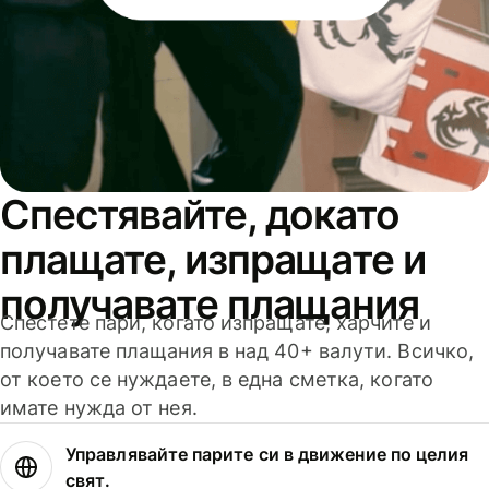
Спестявайте, докато
плащате, изпращате и
получавате плащания
Спестете пари, когато изпращате, харчите и
получавате плащания в над 40+ валути. Всичко,
от което се нуждаете, в една сметка, когато
имате нужда от нея.
Управлявайте парите си в движение по целия
свят.