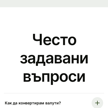
Често
задавани
въпроси
Как да конвертирам валути?