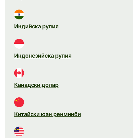
Индийска рупия
Индонезийска рупия
Канадски долар
Китайски юан ренминби