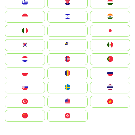
Greece
Hrvatska
Magyarország
Indonesia
Israel
India
Italia
JA
Japan
South Korea
Malay
Mexico
Nederland
Norge
Portugal
Polska
România
Россия
Slovensko
Ruoŧŧa
ไทย
Türkiye
United States
Vietnam
中国
中國香港特別行政區