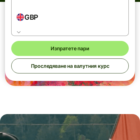
GBP
Изпратете пари
Проследяване на валутния курс