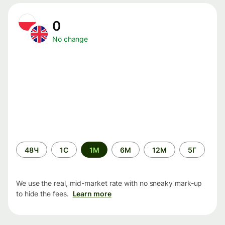
0
No change
Time
48Ч
1С
1М
6М
12М
5Г
period
We use the real, mid-market rate with no sneaky mark-up
to hide the fees.
Learn more