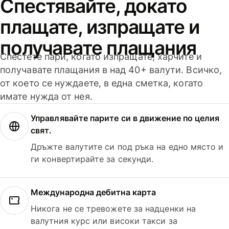
Спестявайте, докато
плащате, изпращате и
получавате плащания
Спестете пари, когато изпращате, харчите и
получавате плащания в над 40+ валути. Всичко,
от което се нуждаете, в една сметка, когато
имате нужда от нея.
Управлявайте парите си в движение по целия
свят.
Дръжте валутите си под ръка на едно място и
ги конвертирайте за секунди.
Международна дебитна карта
Никога не се тревожете за надценки на
валутния курс или високи такси за