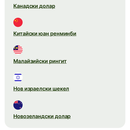
Канадски долар
Китайски юан ренминби
Малайзийски рингит
Нов израелски шекел
Новозеландски долар