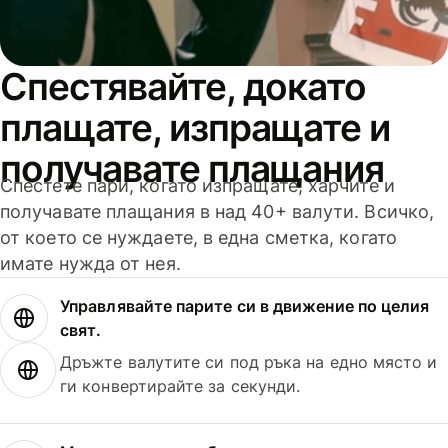
Спестявайте, докато
плащате, изпращате и
получавате плащания
Спестете пари, когато изпращате, харчите и
получавате плащания в над 40+ валути. Всичко,
от което се нуждаете, в една сметка, когато
имате нужда от нея.
Управлявайте парите си в движение по целия
свят.
Дръжте валутите си под ръка на едно място и
ги конвертирайте за секунди.