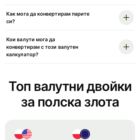
Как мога да конвертирам парите
си?
Кои валути мога да
конвертирам с този валутен
калкулатор?
Топ валутни двойки
за полска злота