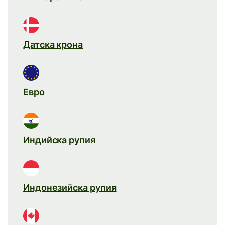
Датска крона
Евро
Индийска рупия
Индонезийска рупия