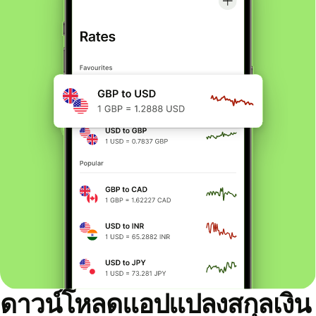
ดาวน์โหลดแอปแปลงสกุลเงิน