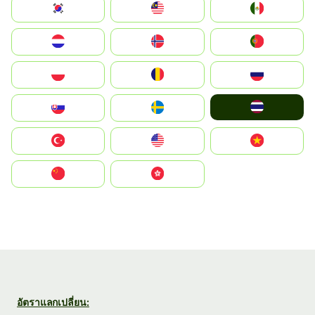
South Korea
Malay
Mexico
Nederland
Norge
Portugal
Polska
România
Россия
ไทย
Slovensko
Ruoŧŧa
Türkiye
United States
Vietnam
中国
中國香港特別行政區
อัตราแลกเปลี่ยน: