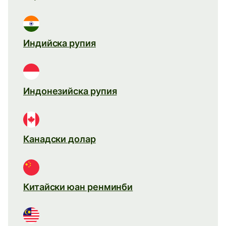
Индийска рупия
Индонезийска рупия
Канадски долар
Китайски юан ренминби