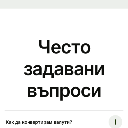
Често
задавани
въпроси
Как да конвертирам валути?