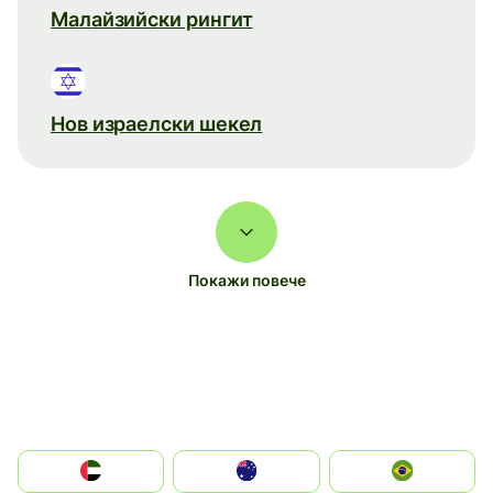
Малайзийски рингит
Нов израелски шекел
Покажи повече
الإمارات العربية المتحدة
Australia
Brazil