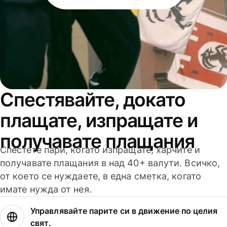
Спестявайте, докато
плащате, изпращате и
получавате плащания
Спестете пари, когато изпращате, харчите и
получавате плащания в над 40+ валути. Всичко,
от което се нуждаете, в една сметка, когато
имате нужда от нея.
Управлявайте парите си в движение по целия
свят.