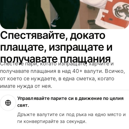
Спестявайте, докато
плащате, изпращате и
получавате плащания
Спестете пари, когато изпращате, харчите и
получавате плащания в над 40+ валути. Всичко,
от което се нуждаете, в една сметка, когато
имате нужда от нея.
Управлявайте парите си в движение по целия
свят.
Дръжте валутите си под ръка на едно място и
ги конвертирайте за секунди.