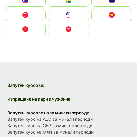
Slovensko
Ruoŧŧa
ไทย
Türkiye
United States
Vietnam
中国
中國香港特別行政區
Валутни курсове:
Изпращане на пари в чужбина:
Валутни курсове на за минали периоди:
Валутен курс на AUD за минали периоди
Валутен курс на GBP за минали периоди
Валутен курс на MXN за минали периоди