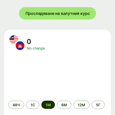
Проследяване на валутния курс
0
No change
Time
48Ч
1С
1М
6М
12М
5Г
period