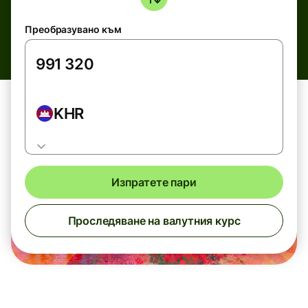
Преобразувано към
KHR
Изпратете пари
Проследяване на валутния курс