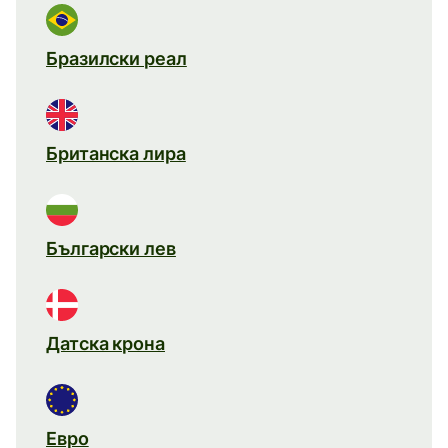
Бразилски реал
Британска лира
Български лев
Датска крона
Евро