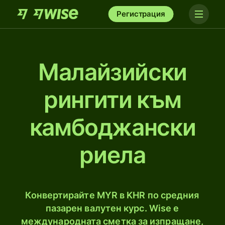
Регистрация
Малайзийски
рингити към
камбоджански
риела
Конвертирайте MYR в KHR по средния
пазарен валутен курс. Wise е
международната сметка за изпращане,