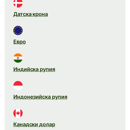
Датска крона
Евро
Индийска рупия
Индонезийска рупия
Канадски долар