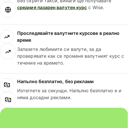
Без скрити такси, винаги ще получавате
средния пазарен валутен курс
с Wise.
Проследявайте валутните курсове в реално
време
Запазете любимите си валути, за да
проверявате как се променя валутният курс с
течение на времето.
Напълно безплатно, без реклами
Изтеглете за секунди. Напълно безплатно е и
няма досадни реклами.