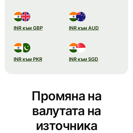
INR към GBP
INR към AUD
INR към PKR
INR към SGD
Промяна на
валутата на
източника