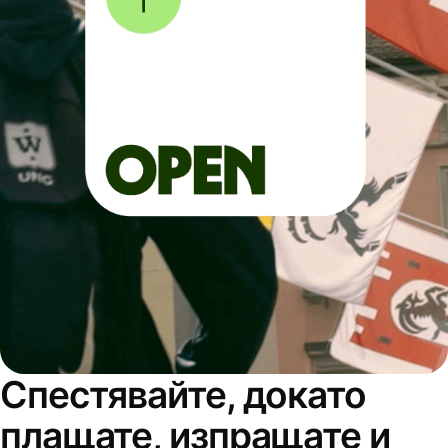
Спестявайте, докато
плащате, изпращате и