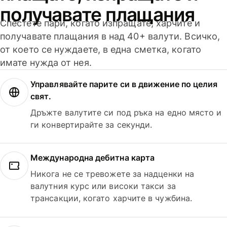
получавате плащания
Спестете пари, когато изпращате, харчите и
получавате плащания в над 40+ валути. Всичко,
от което се нуждаете, в една сметка, когато
имате нужда от нея.
Управлявайте парите си в движение по целия
свят.
Дръжте валутите си под ръка на едно място и
ги конвертирайте за секунди.
Международна дебитна карта
Никога не се тревожете за надценки на
валутния курс или високи такси за
трансакции, когато харчите в чужбина.