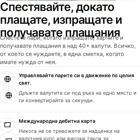
Спестявайте, докато
плащате, изпращате и
получавате плащания
Спестете пари, когато изпращате, харчите и
получавате плащания в над 40+ валути. Всичко,
от което се нуждаете, в една сметка, когато
имате нужда от нея.
Управлявайте парите си в движение по целия
свят.
Дръжте валутите си под ръка на едно място и
ги конвертирайте за секунди.
Международна дебитна карта
Никога не се тревожете за надценки на
валутния курс или високи такси за