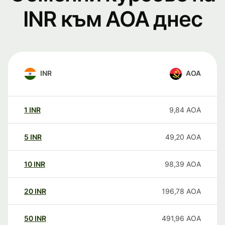
INR към AOA днес
INR
AOA
1
INR
9,84
AOA
5
INR
49,20
AOA
10
INR
98,39
AOA
20
INR
196,78
AOA
50
INR
491,96
AOA