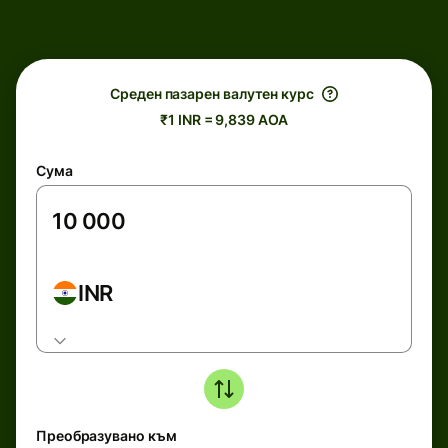
Среден пазарен валутен курс
₹1 INR = 9,839 AOA
Сума
INR
Преобразувано към