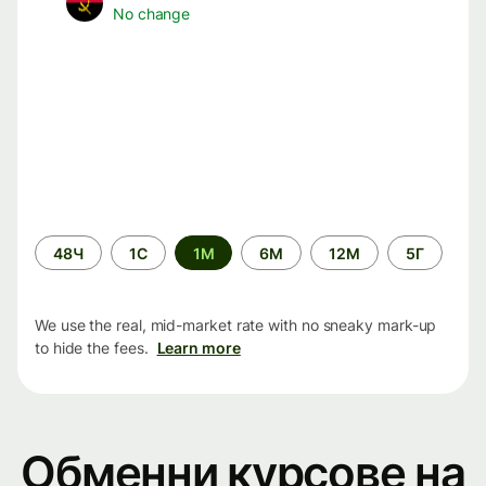
No change
Time
48Ч
1С
1М
6М
12М
5Г
period
We use the real, mid-market rate with no sneaky mark-up
to hide the fees.
Learn more
Обменни курсове на