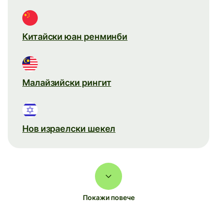
Китайски юан ренминби
Малайзийски рингит
Нов израелски шекел
Покажи повече