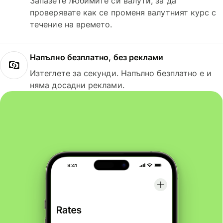
Запазете любимите си валути, за да
проверявате как се променя валутният курс с
течение на времето.
Напълно безплатно, без реклами
Изтеглете за секунди. Напълно безплатно е и
няма досадни реклами.