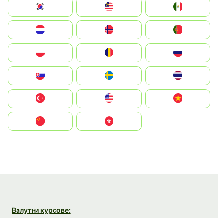
South Korea
Malay
Mexico
Nederland
Norge
Portugal
Polska
România
Россия
Slovensko
Ruoŧŧa
ไทย
Türkiye
United States
Vietnam
中国
中國香港特別行政區
Валутни курсове: