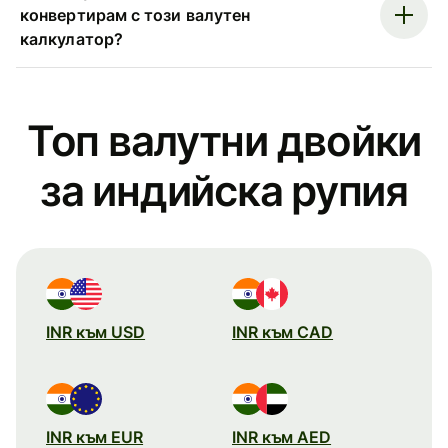
конвертирам с този валутен
калкулатор?
Топ валутни двойки
за индийска рупия
INR към USD
INR към CAD
INR към EUR
INR към AED