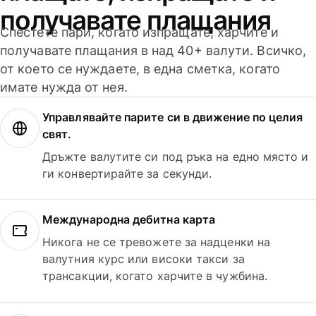
получавате плащания
Спестете пари, когато изпращате, харчите и
получавате плащания в над 40+ валути. Всичко,
от което се нуждаете, в една сметка, когато
имате нужда от нея.
Управлявайте парите си в движение по целия
свят.
Дръжте валутите си под ръка на едно място и
ги конвертирайте за секунди.
Международна дебитна карта
Никога не се тревожете за надценки на
валутния курс или високи такси за
трансакции, когато харчите в чужбина.