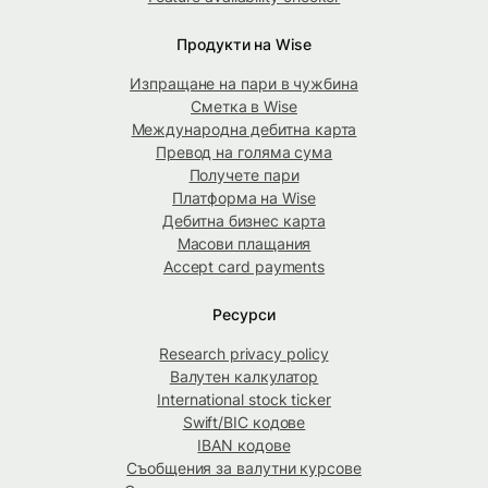
Продукти на Wise
Изпращане на пари в чужбина
Сметка в Wise
Международна дебитна карта
Превод на голяма сума
Получете пари
Платформа на Wise
Дебитна бизнес карта
Масови плащания
Accept card payments
Ресурси
Research privacy policy
Валутен калкулатор
International stock ticker
Swift/BIC кодове
IBAN кодове
Съобщения за валутни курсове