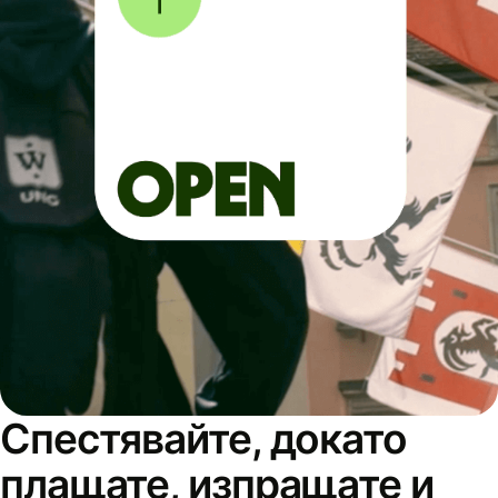
Спестявайте, докато
плащате, изпращате и