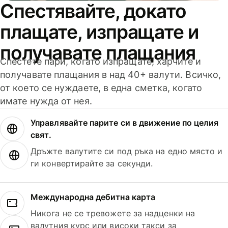
Спестявайте, докато
плащате, изпращате и
получавате плащания
Спестете пари, когато изпращате, харчите и
получавате плащания в над 40+ валути. Всичко,
от което се нуждаете, в една сметка, когато
имате нужда от нея.
Управлявайте парите си в движение по целия
свят.
Дръжте валутите си под ръка на едно място и
ги конвертирайте за секунди.
Международна дебитна карта
Никога не се тревожете за надценки на
валутния курс или високи такси за