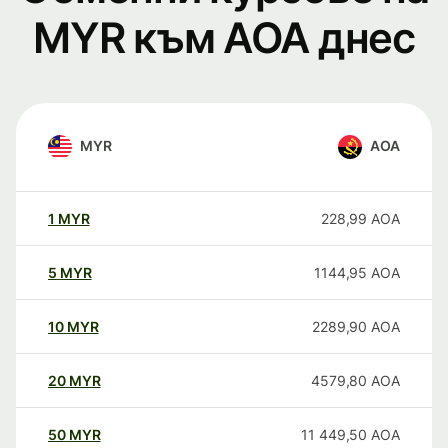
MYR към AOA днес
MYR
AOA
1
MYR
228,99
AOA
5
MYR
1144,95
AOA
10
MYR
2289,90
AOA
20
MYR
4579,80
AOA
50
MYR
11 449,50
AOA