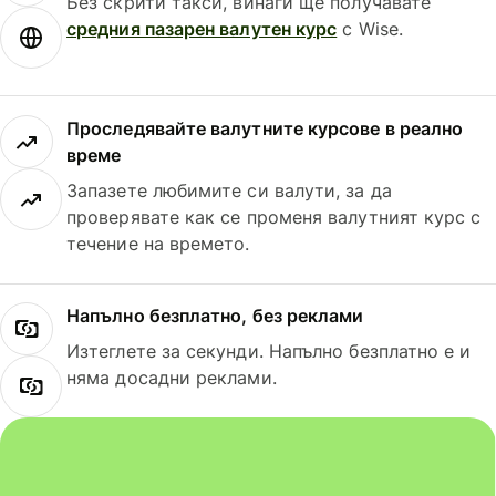
Без скрити такси, винаги ще получавате
средния пазарен валутен курс
с Wise.
Проследявайте валутните курсове в реално
време
Запазете любимите си валути, за да
проверявате как се променя валутният курс с
течение на времето.
Напълно безплатно, без реклами
Изтеглете за секунди. Напълно безплатно е и
няма досадни реклами.