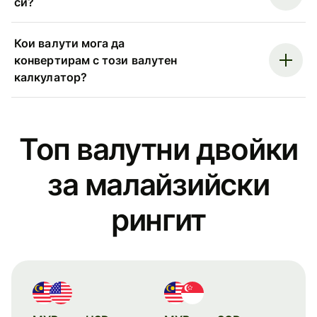
си?
Кои валути мога да
конвертирам с този валутен
калкулатор?
Топ валутни двойки
за малайзийски
рингит