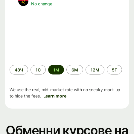
No change
Time
48Ч
1С
1М
6М
12М
5Г
period
We use the real, mid-market rate with no sneaky mark-up
to hide the fees.
Learn more
Обменни курсове на