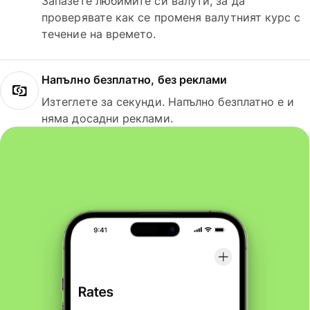
Запазете любимите си валути, за да
проверявате как се променя валутният курс с
течение на времето.
Напълно безплатно, без реклами
Изтеглете за секунди. Напълно безплатно е и
няма досадни реклами.