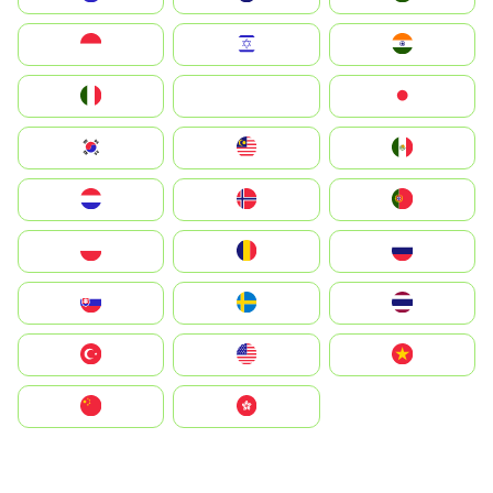
Indonesia
Israel
India
Italia
JA
Japan
South Korea
Malay
Mexico
Nederland
Norge
Portugal
Polska
România
Россия
Slovensko
Ruoŧŧa
ไทย
Türkiye
United States
Vietnam
中国
中國香港特別行政區