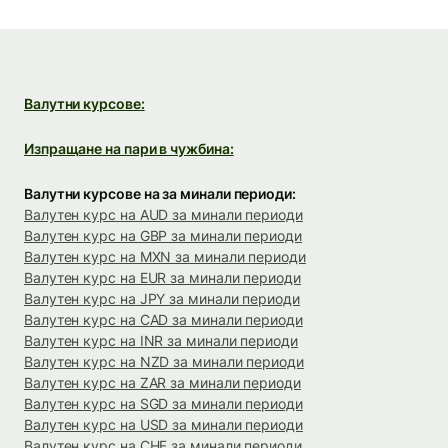
Валутни курсове:
Изпращане на пари в чужбина:
Валутни курсове на за минали периоди:
Валутен курс на AUD за минали периоди
Валутен курс на GBP за минали периоди
Валутен курс на MXN за минали периоди
Валутен курс на EUR за минали периоди
Валутен курс на JPY за минали периоди
Валутен курс на CAD за минали периоди
Валутен курс на INR за минали периоди
Валутен курс на NZD за минали периоди
Валутен курс на ZAR за минали периоди
Валутен курс на SGD за минали периоди
Валутен курс на USD за минали периоди
Валутен курс на CHF за минали периоди