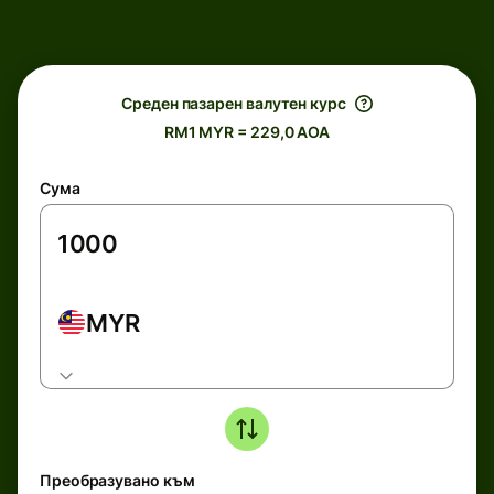
Среден пазарен валутен курс
RM1 MYR = 229,0 AOA
Сума
MYR
Преобразувано към