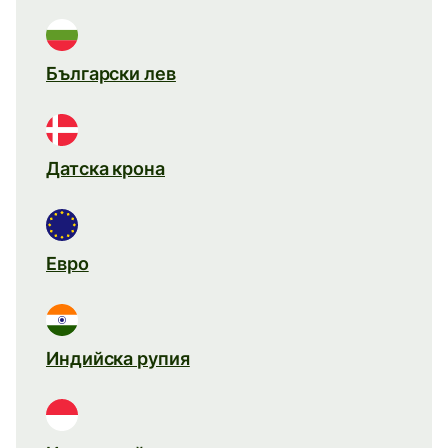
Български лев
Датска крона
Евро
Индийска рупия