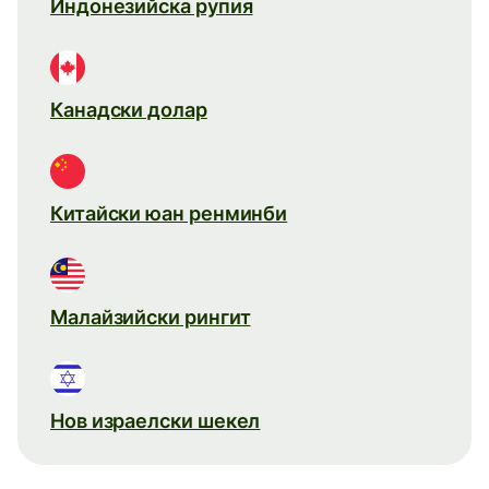
Индонезийска рупия
Канадски долар
Китайски юан ренминби
Малайзийски рингит
Нов израелски шекел