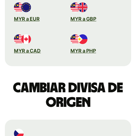
MYR a EUR
MYR a GBP
MYR a CAD
MYR a PHP
Cambiar divisa de
origen