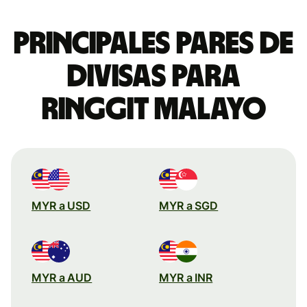
Principales pares de
divisas para
ringgit malayo
MYR a USD
MYR a SGD
MYR a AUD
MYR a INR