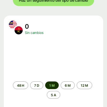
Haz un seguimiento del tipo de cambio
0
Sin cambios
Periodo
48 H
7 D
1 M
6 M
12 M
de
tiempo
5 A