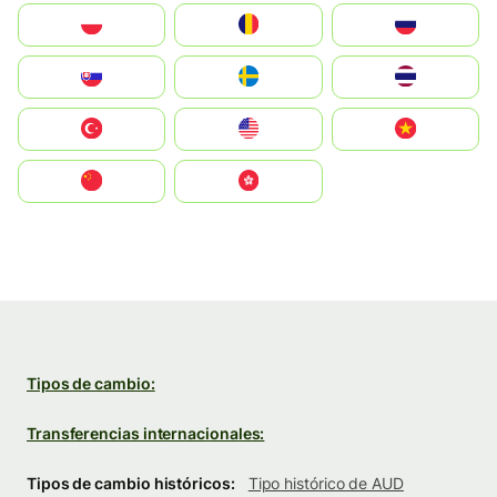
Polska
România
Россия
Slovensko
Ruoŧŧa
ไทย
Türkiye
United States
Vietnam
中国
中國香港特別行政區
Tipos de cambio:
Transferencias internacionales:
Tipos de cambio históricos:
Tipo histórico de AUD