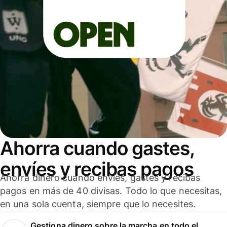
Ahorra cuando gastes,
envíes y recibas pagos
Ahorra dinero cuando envíes, gastes y recibas
pagos en más de 40 divisas. Todo lo que necesitas,
en una sola cuenta, siempre que lo necesites.
Gestiona dinero sobre la marcha en todo el