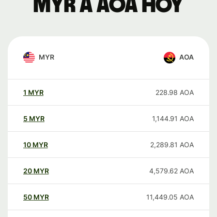
MYR a AOA hoy
MYR
AOA
1
MYR
228.98
AOA
5
MYR
1,144.91
AOA
10
MYR
2,289.81
AOA
20
MYR
4,579.62
AOA
50
MYR
11,449.05
AOA