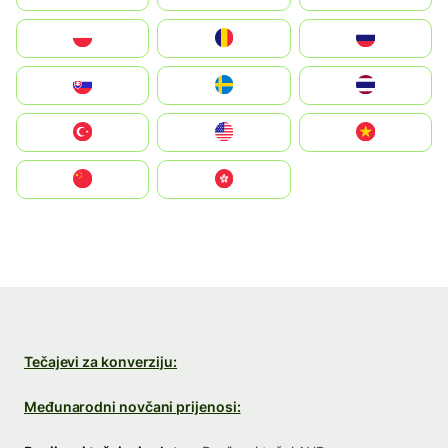
Polska
România
Россия
Slovensko
Ruoŧŧa
ไทย
Türkiye
United States
Vietnam
中国
中國香港特別行政區
Tečajevi za konverziju:
Međunarodni novčani prijenosi: