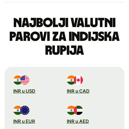
Najbolji valutni
parovi za indijska
rupija
INR u USD
INR u CAD
INR u EUR
INR u AED