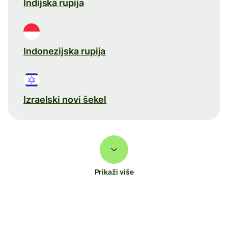
Indijska rupija
Indonezijska rupija
Izraelski novi šekel
Prikaži više