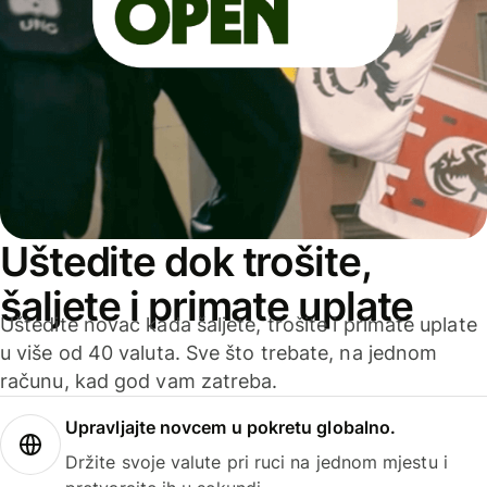
Uštedite dok trošite,
šaljete i primate uplate
Uštedite novac kada šaljete, trošite i primate uplate
u više od 40 valuta. Sve što trebate, na jednom
računu, kad god vam zatreba.
Upravljajte novcem u pokretu globalno.
Držite svoje valute pri ruci na jednom mjestu i