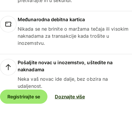
pretvarajte ih u sekundi.
Međunarodna debitna kartica
Nikada se ne brinite o maržama tečaja ili visokim
naknadama za transakcije kada trošite u
inozemstvu.
Pošaljite novac u inozemstvo, uštedite na
naknadama
Neka vaš novac ide dalje, bez obzira na
udaljenost.
Registrirajte se
Doznajte više