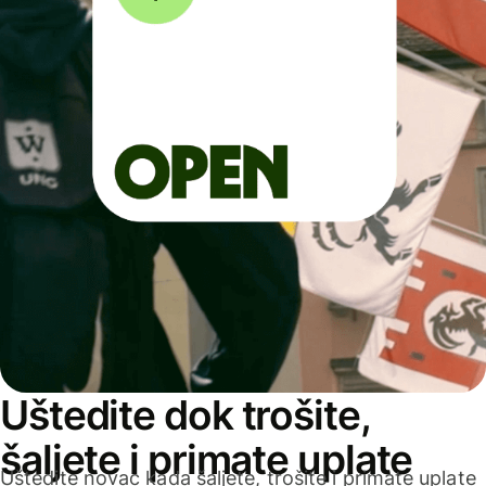
Uštedite dok trošite,
šaljete i primate uplate
Uštedite novac kada šaljete, trošite i primate uplate