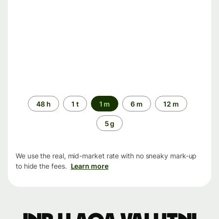
Time
48 h
1 t
1 m
6 m
12 m
period
5 g
We use the real, mid-market rate with no sneaky mark-up
to hide the fees.
Learn more