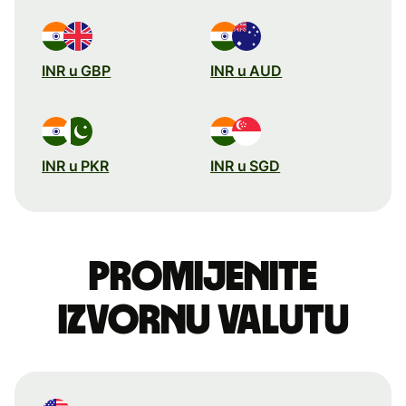
INR u GBP
INR u AUD
INR u PKR
INR u SGD
Promijenite
izvornu valutu