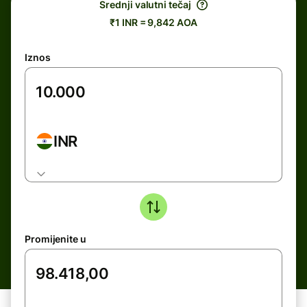
Srednji valutni tečaj
₹1 INR = 9,842 AOA
Iznos
INR
Promijenite u