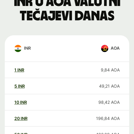
INR u AOA valutni
tečajevi danas
INR
AOA
1
INR
9,84
AOA
5
INR
49,21
AOA
10
INR
98,42
AOA
20
INR
196,84
AOA