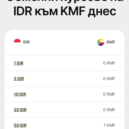
IDR към KMF днес
IDR
KMF
1
IDR
0
KMF
5
IDR
0
KMF
10
IDR
0
KMF
20
IDR
0
KMF
50
IDR
1
KMF