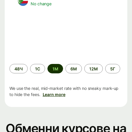
No change
Time
48Ч
1С
1М
6М
12М
5Г
period
We use the real, mid-market rate with no sneaky mark-up
to hide the fees.
Learn more
Обменни курсове на