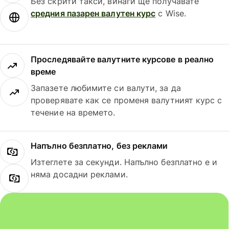
Без скрити такси, винаги ще получавате
средния пазарен валутен курс
с Wise.
Проследявайте валутните курсове в реално
време
Запазете любимите си валути, за да
проверявате как се променя валутният курс с
течение на времето.
Напълно безплатно, без реклами
Изтеглете за секунди. Напълно безплатно е и
няма досадни реклами.