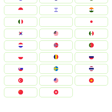
Indonesia
Israel
India
Italia
JA
Japan
South Korea
Malay
Mexico
Nederland
Norge
Portugal
Polska
România
Россия
Slovensko
Ruoŧŧa
ไทย
Türkiye
United States
Vietnam
中国
中國香港特別行政區