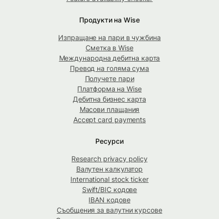
Продукти на Wise
Изпращане на пари в чужбина
Сметка в Wise
Международна дебитна карта
Превод на голяма сума
Получете пари
Платформа на Wise
Дебитна бизнес карта
Масови плащания
Accept card payments
Ресурси
Research privacy policy
Валутен калкулатор
International stock ticker
Swift/BIC кодове
IBAN кодове
Съобщения за валутни курсове