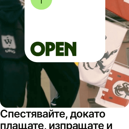
Спестявайте, докато
плащате, изпращате и