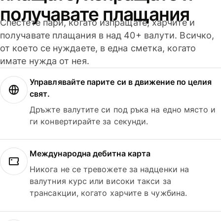
получавате плащания
Спестете пари, когато изпращате, харчите и
получавате плащания в над 40+ валути. Всичко,
от което се нуждаете, в една сметка, когато
имате нужда от нея.
Управлявайте парите си в движение по целия
свят.
Дръжте валутите си под ръка на едно място и
ги конвертирайте за секунди.
Международна дебитна карта
Никога не се тревожете за надценки на
валутния курс или високи такси за
трансакции, когато харчите в чужбина.