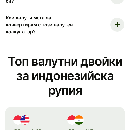
си?
Кои валути мога да
конвертирам с този валутен
калкулатор?
Топ валутни двойки
за индонезийска
рупия