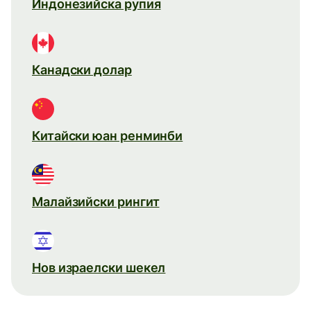
Индонезийска рупия
Канадски долар
Китайски юан ренминби
Малайзийски рингит
Нов израелски шекел