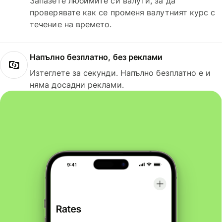
Запазете любимите си валути, за да
проверявате как се променя валутният курс с
течение на времето.
Напълно безплатно, без реклами
Изтеглете за секунди. Напълно безплатно е и
няма досадни реклами.