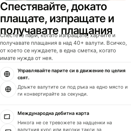
Спестявайте, докато
плащате, изпращате и
получавате плащания
Спестете пари, когато изпращате, харчите и
получавате плащания в над 40+ валути. Всичко,
от което се нуждаете, в една сметка, когато
имате нужда от нея.
Управлявайте парите си в движение по целия
свят.
Дръжте валутите си под ръка на едно място и
ги конвертирайте за секунди.
Международна дебитна карта
Никога не се тревожете за надценки на
валутния курс или високи такси за