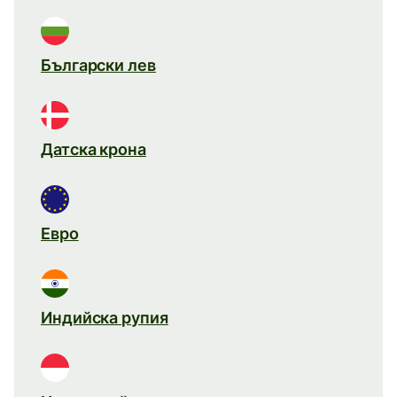
Български лев
Датска крона
Евро
Индийска рупия