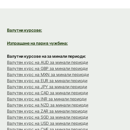
Валутни курсове:
Изпращане на пари в чужбина:
Валутни курсове на за минали периоди:
Валутен курс на AUD за минали периоди
Валутен курс на GBP за минали периоди
Валутен курс на MXN за минали периоди
Валутен курс на EUR за минали периоди
Валутен курс на JPY за минали периоди
Валутен курс на CAD за минали периоди
Валутен курс на INR за минали периоди
Валутен курс на NZD за минали периоди
Валутен курс на ZAR за минали периоди
Валутен курс на SGD за минали периоди
Валутен курс на USD за минали периоди
Валутен курс на CHF за минали периоди