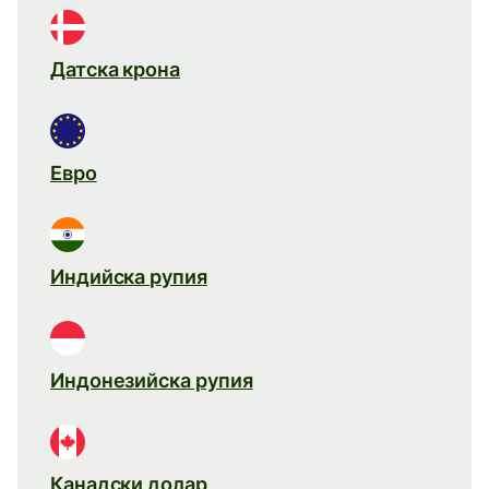
Датска крона
Евро
Индийска рупия
Индонезийска рупия
Канадски долар