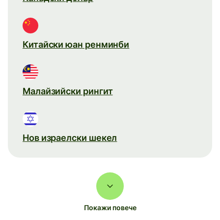
Китайски юан ренминби
Малайзийски рингит
Нов израелски шекел
Покажи повече