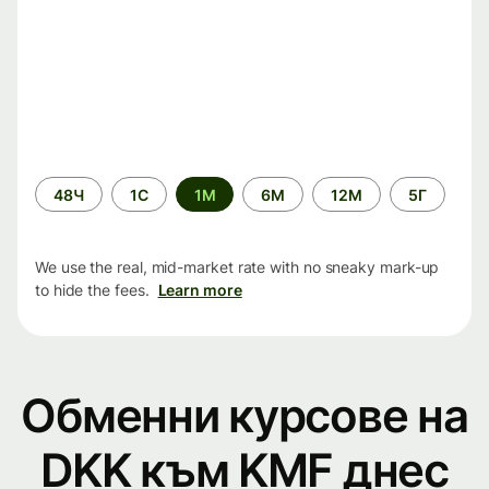
Time
48Ч
1С
1М
6М
12М
5Г
period
We use the real, mid-market rate with no sneaky mark-up
to hide the fees.
Learn more
Обменни курсове на
DKK към KMF днес