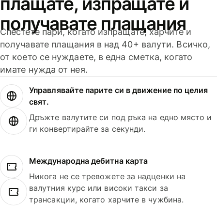
плащате, изпращате и
получавате плащания
Спестете пари, когато изпращате, харчите и
получавате плащания в над 40+ валути. Всичко,
от което се нуждаете, в една сметка, когато
имате нужда от нея.
Управлявайте парите си в движение по целия
свят.
Дръжте валутите си под ръка на едно място и
ги конвертирайте за секунди.
Международна дебитна карта
Никога не се тревожете за надценки на
валутния курс или високи такси за
трансакции, когато харчите в чужбина.