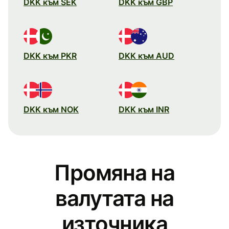
DKK към SEK
DKK към GBP
DKK към PKR
DKK към AUD
DKK към NOK
DKK към INR
Промяна на
валутата на
източника