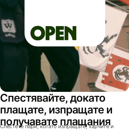
Спестявайте, докато
плащате, изпращате и
получавате плащания
Спестете пари, когато изпращате, харчите и