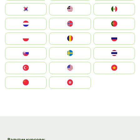
South Korea
Malay
Mexico
Nederland
Norge
Portugal
Polska
România
Россия
Slovensko
Ruoŧŧa
ไทย
Türkiye
United States
Vietnam
中国
中國香港特別行政區
Валутни курсове: