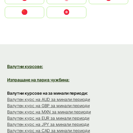
中国
中國香港特別行政區
Валутни курсове:
Изпращане на пари в чужбина:
Валутни курсове на за минали периоди:
Валутен курс на AUD за минали периоди
Валутен курс на GBP за минали периоди
Валутен курс на MXN за минали периоди
Валутен курс на EUR за минали периоди
Валутен курс на JPY за минали периоди
Валутен курс на CAD за минали периоди