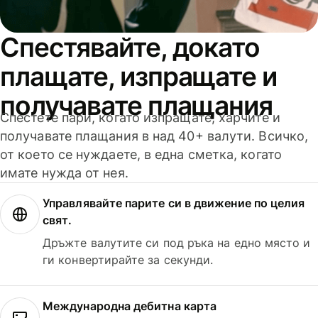
Спестявайте, докато
плащате, изпращате и
получавате плащания
Спестете пари, когато изпращате, харчите и
получавате плащания в над 40+ валути. Всичко,
от което се нуждаете, в една сметка, когато
имате нужда от нея.
Управлявайте парите си в движение по целия
свят.
Дръжте валутите си под ръка на едно място и
ги конвертирайте за секунди.
Международна дебитна карта