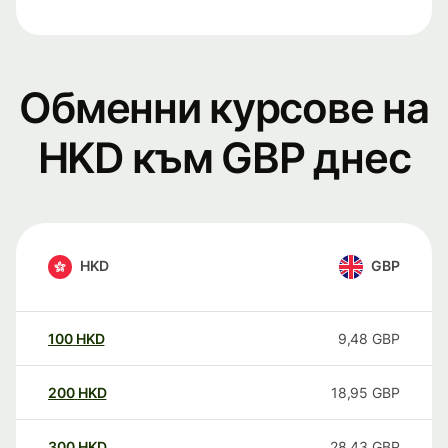
Обменни курсове на
HKD към GBP днес
HKD
GBP
100
HKD
9,48
GBP
200
HKD
18,95
GBP
300
HKD
28,43
GBP