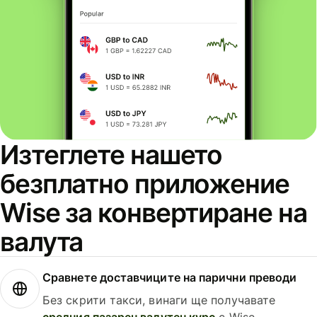
Изтеглете нашето
безплатно приложение
Wise за конвертиране на
валута
Сравнете доставчиците на парични преводи
Без скрити такси, винаги ще получавате
средния пазарен валутен курс
с Wise.