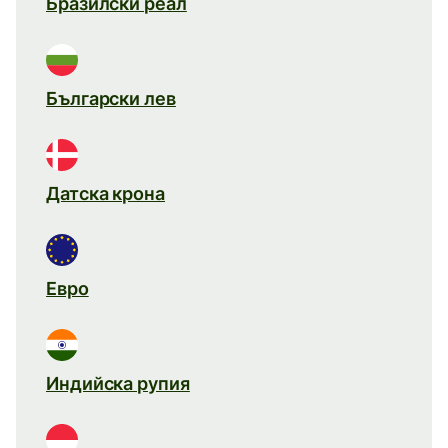
Бразилски реал
Български лев
Датска крона
Евро
Индийска рупия