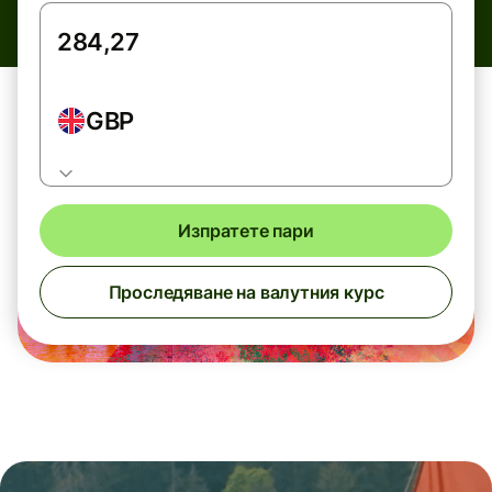
GBP
Изпратете пари
Проследяване на валутния курс