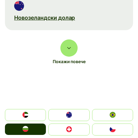
Новозеландски долар
Покажи повече
الإمارات العربية المتحدة
Australia
Brazil
България
Switzerland
Czechia