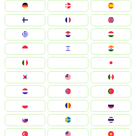
Deutschland
Denmark
España
Suomi
France
United Kingdom
Greece
Hrvatska
Magyarország
Indonesia
Israel
India
Italia
JA
Japan
South Korea
Malay
Mexico
Nederland
Norge
Portugal
Polska
România
Россия
Slovensko
Ruoŧŧa
ไทย
Türkiye
United States
Vietnam