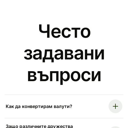
Често
задавани
въпроси
Как да конвертирам валути?
Защо различните дружества