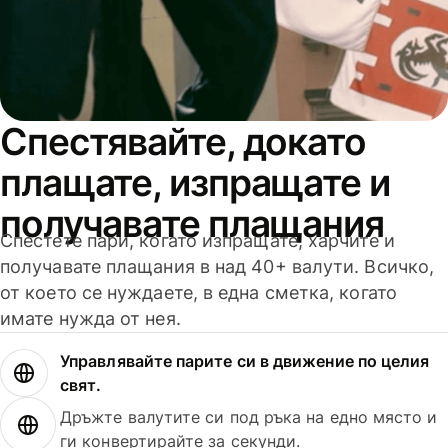
Спестявайте, докато
плащате, изпращате и
получавате плащания
Спестете пари, когато изпращате, харчите и
получавате плащания в над 40+ валути. Всичко,
от което се нуждаете, в една сметка, когато
имате нужда от нея.
Управлявайте парите си в движение по целия
свят.
Дръжте валутите си под ръка на едно място и
ги конвертирайте за секунди.