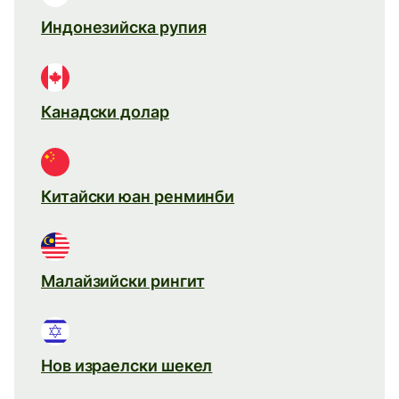
Индонезийска рупия
Канадски долар
Китайски юан ренминби
Малайзийски рингит
Нов израелски шекел