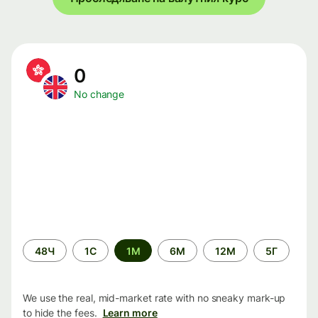
0
No change
Time
48Ч
1С
1М
6М
12М
5Г
period
We use the real, mid-market rate with no sneaky mark-up
to hide the fees.
Learn more