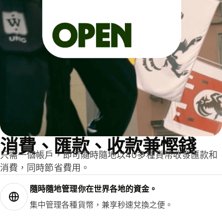
消費、匯款、收款兼慳錢
只需一個帳戶，即可隨時隨地以40多種貨幣收發匯款和
消費，同時節省費用。
隨時隨地管理你在世界各地的資金。
集中管理各種貨幣，兼享秒速兌換之便。