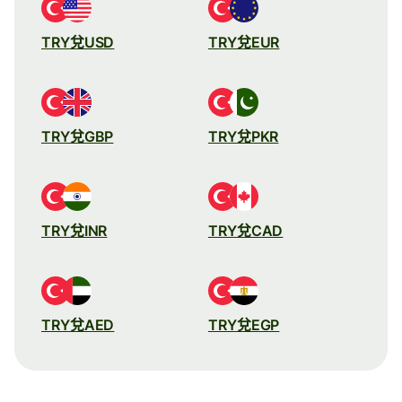
TRY兌USD
TRY兌EUR
TRY兌GBP
TRY兌PKR
TRY兌INR
TRY兌CAD
TRY兌AED
TRY兌EGP