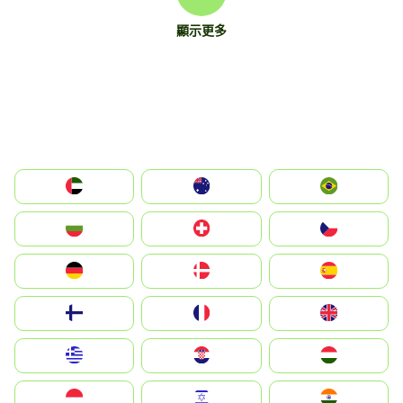
顯示更多
الإمارات العربية المتحدة
Australia
Brazil
България
Switzerland
Czechia
Deutschland
Denmark
España
Suomi
France
United Kingdom
Greece
Hrvatska
Magyarország
Indonesia
Israel
India