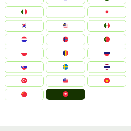
Italia
JA
Japan
South Korea
Malay
Mexico
Nederland
Norge
Portugal
Polska
România
Россия
Slovensko
Ruoŧŧa
ไทย
Türkiye
United States
Vietnam
中國香港特別行政區
中国