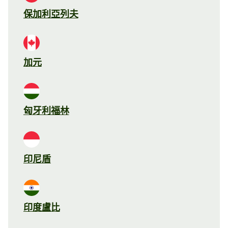
保加利亞列夫
加元
匈牙利福林
印尼盾
印度盧比