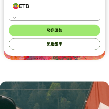
ETB
發送匯款
追蹤匯率