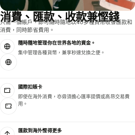
消費、匯款、收款兼慳錢
只需一個帳戶，即可隨時隨地以40多種貨幣收發匯款和
消費，同時節省費用。
隨時隨地管理你在世界各地的資金。
集中管理各種貨幣，兼享秒速兌換之便。
國際扣賬卡
即使在海外消費，亦毋須擔心匯率提價或高昂交易費
用。
匯款到海外慳得更多