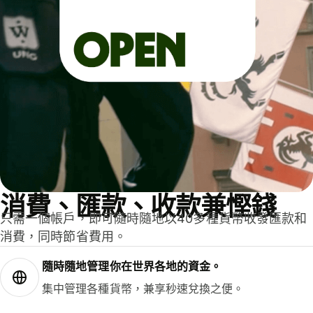
消費、匯款、收款兼慳錢
只需一個帳戶，即可隨時隨地以40多種貨幣收發匯款和
消費，同時節省費用。
隨時隨地管理你在世界各地的資金。
集中管理各種貨幣，兼享秒速兌換之便。