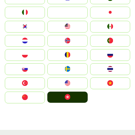
Italia
JA
Japan
South Korea
Malay
Mexico
Nederland
Norge
Portugal
Polska
România
Россия
Slovensko
Ruoŧŧa
ไทย
Türkiye
United States
Vietnam
中國香港特別行政區
中国