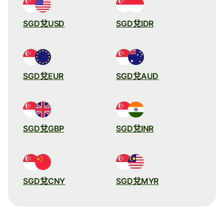
SGD兌USD
SGD兌IDR
SGD兌EUR
SGD兌AUD
SGD兌GBP
SGD兌INR
SGD兌CNY
SGD兌MYR