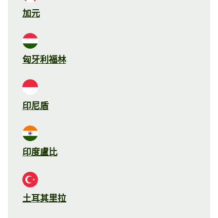
加元
匈牙利福林
印尼盾
印度盧比
土耳其里拉