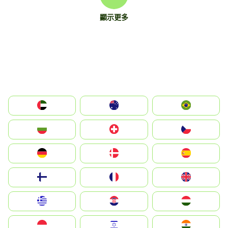
顯示更多
الإمارات العربية المتحدة
Australia
Brazil
България
Switzerland
Czechia
Deutschland
Denmark
España
Suomi
France
United Kingdom
Greece
Hrvatska
Magyarország
Indonesia
Israel
India