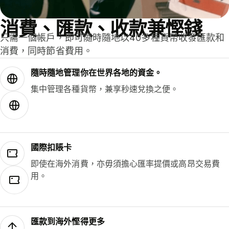
消費、匯款、收款兼慳錢
只需一個帳戶，即可隨時隨地以40多種貨幣收發匯款和
消費，同時節省費用。
隨時隨地管理你在世界各地的資金。
集中管理各種貨幣，兼享秒速兌換之便。
國際扣賬卡
即使在海外消費，亦毋須擔心匯率提價或高昂交易費
用。
匯款到海外慳得更多