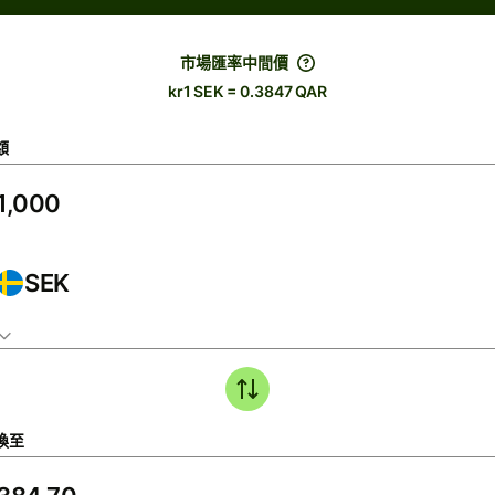
市場匯率中間價
kr1 SEK = 0.3847 QAR
額
SEK
換至