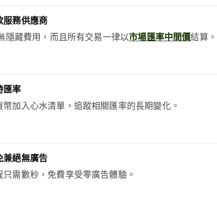
款服務供應商
e絕無隱藏費用，而且所有交易一律以
市場匯率中間價
結算。
時匯率
貨幣加入心水清單，追蹤相關匯率的長期變化。
免兼絕無廣告
程只需數秒，免費享受零廣告體驗。