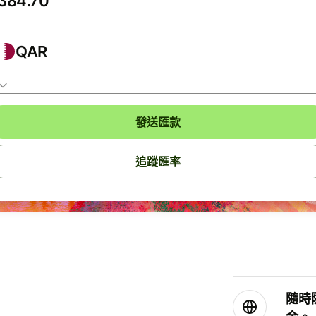
QAR
發送匯款
追蹤匯率
隨時