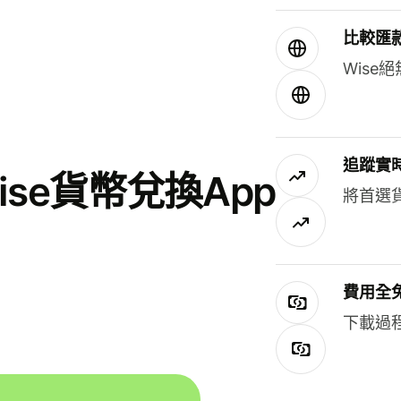
比較匯
Wis
追蹤實
se貨幣兌換App
將首選
費用全
下載過