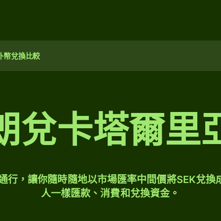
外幣兌換比較
朗兌卡塔爾里
球通行，讓你隨時隨地以市場匯率中間價將SEK兌換
人一樣匯款、消費和兌換資金。