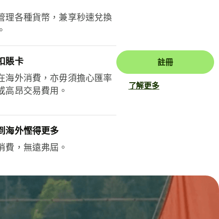
管理各種貨幣，兼享秒速兌換
。
扣賬卡
註冊
在海外消費，亦毋須擔心匯率
了解更多
或高昂交易費用。
到海外慳得更多
消費，無遠弗屆。