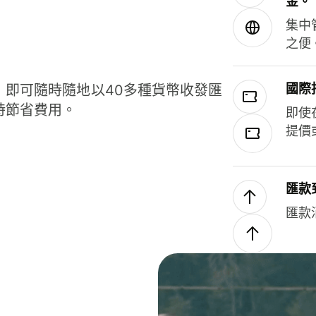
金。
集中
之便
國際
，即可隨時隨地以40多種貨幣收發匯
時節省費用。
即使
提價
匯款
匯款