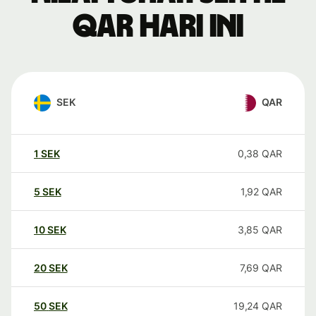
QAR hari ini
SEK
QAR
1
SEK
0,38
QAR
5
SEK
1,92
QAR
10
SEK
3,85
QAR
20
SEK
7,69
QAR
50
SEK
19,24
QAR