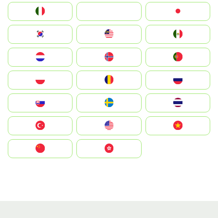
Italia
JA
Japan
South Korea
Malay
Mexico
Nederland
Norge
Portugal
Polska
România
Россия
Slovensko
Ruoŧŧa
ไทย
Türkiye
United States
Vietnam
中国
中國香港特別行政區