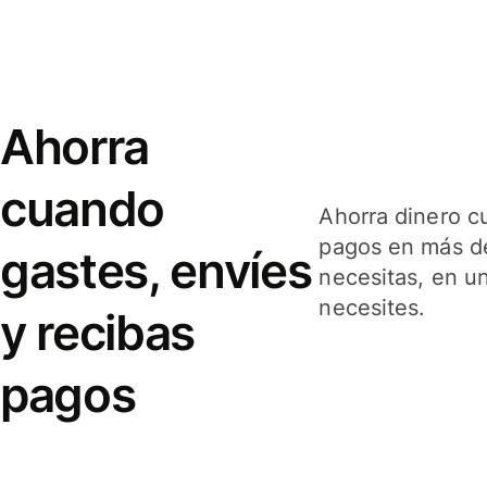
Ahorra
cuando
Ahorra dinero c
pagos en más de
gastes, envíes
necesitas, en u
necesites.
y recibas
pagos