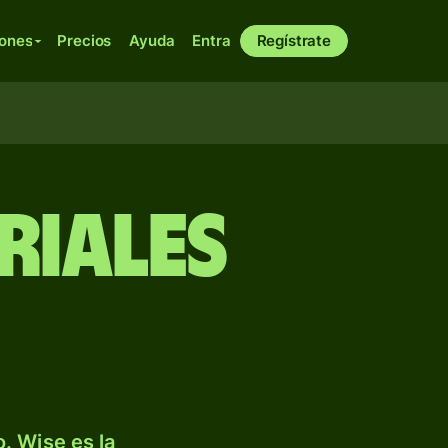
iones
Precios
Ayuda
Entra
Regístrate
riales
. Wise es la