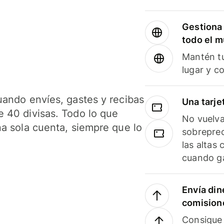
Gestiona 
todo el 
Mantén tu
lugar y c
uando envíes, gastes y recibas
Una tarje
 40 divisas. Todo lo que
No vuelva
na sola cuenta, siempre que lo
sobreprec
las altas
cuando ga
Envía din
comision
Consigue 