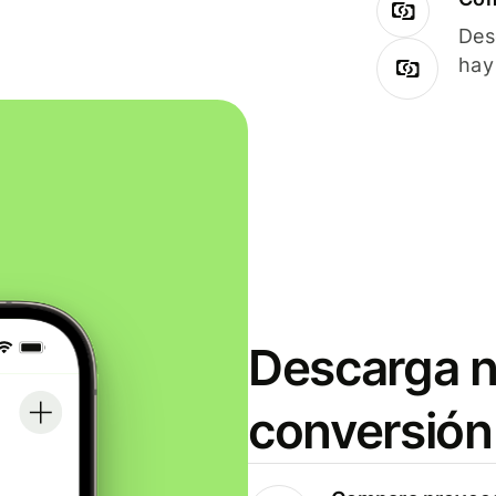
Des
hay
Descarga n
conversión