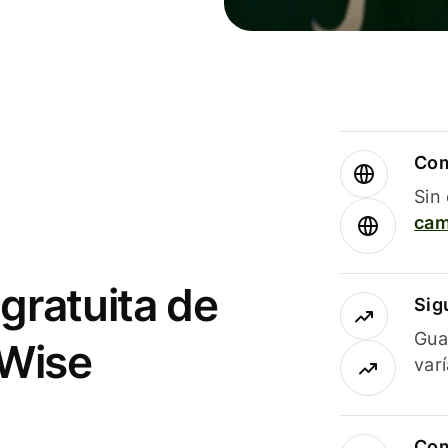
Com
Sin
cam
gratuita de
Sig
Gua
 Wise
var
Com