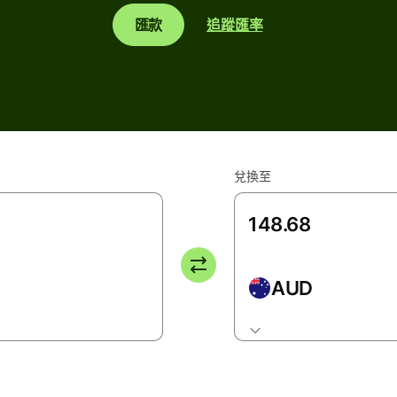
匯款
追蹤匯率
兌換至
AUD