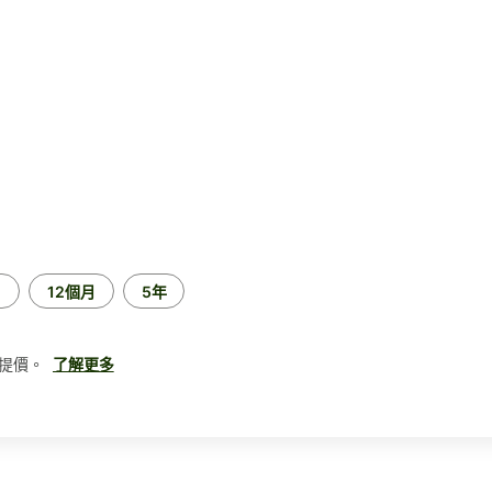
月
12個月
5年
提價。
了解更多