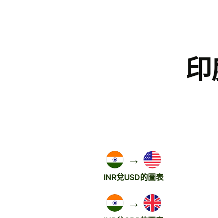
印
→
INR兌USD的圖表
→