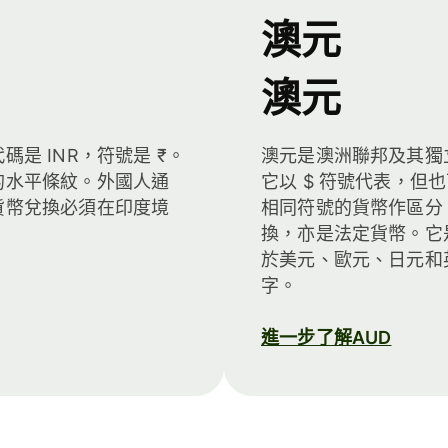
澳元
澳元
是 INR，符號是 ₹。
澳元是澳洲聯邦及其獨
的水平條紋。外國人通
它以 $ 符號代表，但也
貨幣兌換必須在印度境
相同符號的貨幣作區分
換，亦是法定貨幣。它
於美元、歐元、日元和
字。
進一步了解AUD