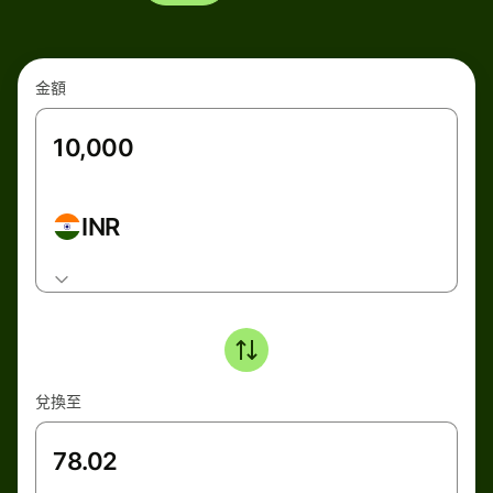
金額
INR
兌換至