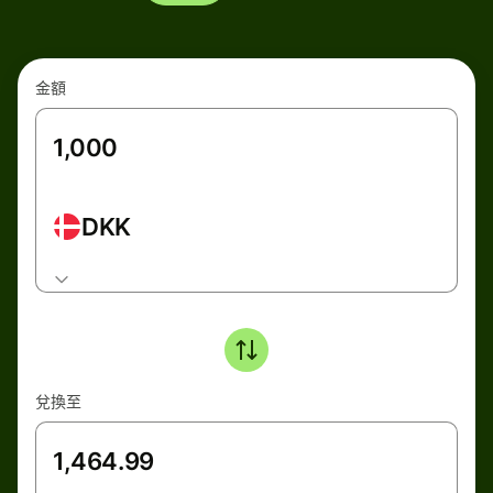
金額
DKK
兌換至