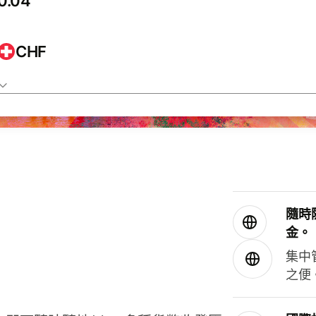
CHF
隨時
金。
集中
之便