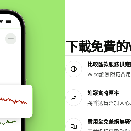
下載免費的W
比較匯款服務供應
Wise絕無隱藏費
追蹤實時匯率
將首選貨幣加入心
費用全免兼絕無廣