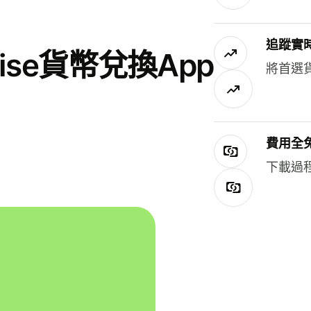
追蹤實
se貨幣兌換App
將首選
費用全
下載過