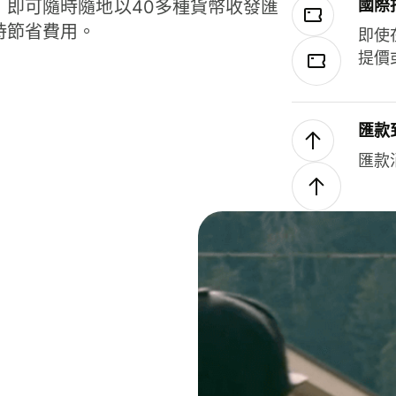
國際
，即可隨時隨地以40多種貨幣收發匯
時節省費用。
即使
提價
匯款
匯款