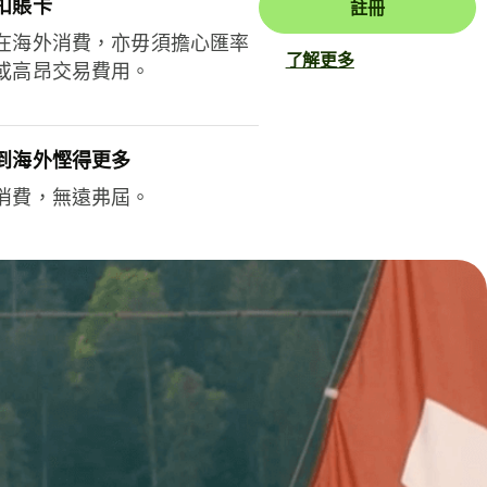
扣賬卡
註冊
在海外消費，亦毋須擔心匯率
了解更多
或高昂交易費用。
到海外慳得更多
消費，無遠弗屆。