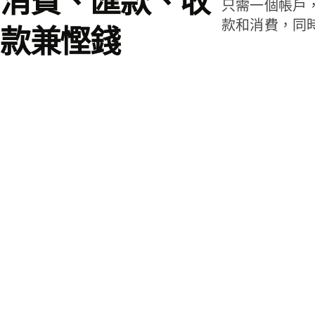
消費、匯款、收
只需一個帳戶
款和消費，同
款兼慳錢