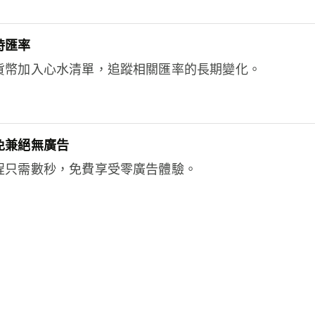
時匯率
貨幣加入心水清單，追蹤相關匯率的長期變化。
免兼絕無廣告
程只需數秒，免費享受零廣告體驗。