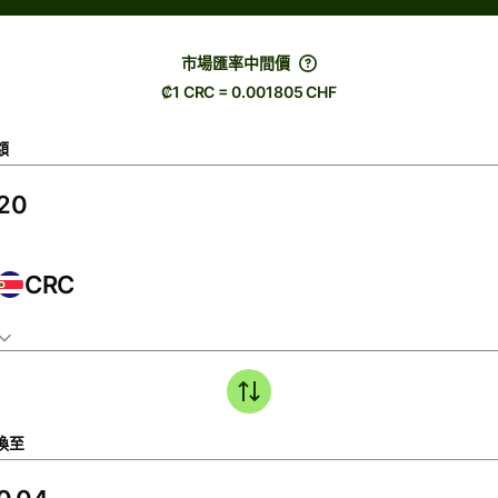
市場匯率中間價
₡1 CRC = 0.001805 CHF
額
CRC
換至