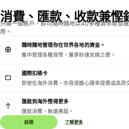
消費、匯款、收款兼慳
只需一個帳戶，即可隨時隨地以40多種貨幣收發
用。
隨時隨地管理你在世界各地的資金。
集中管理各種貨幣，兼享秒速兌換之便。
國際扣賬卡
即使在海外消費，亦毋須擔心匯率提價或高昂
匯款到海外慳得更多
匯款消費，無遠弗屆。
註冊
了解更多