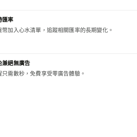
時匯率
貨幣加入心水清單，追蹤相關匯率的長期變化。
免兼絕無廣告
程只需數秒，免費享受零廣告體驗。