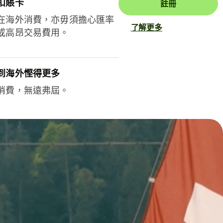
扣賬卡
註冊
在海外消費，亦毋須擔心匯率
了解更多
或高昂交易費用。
到海外慳得更多
消費，無遠弗屆。