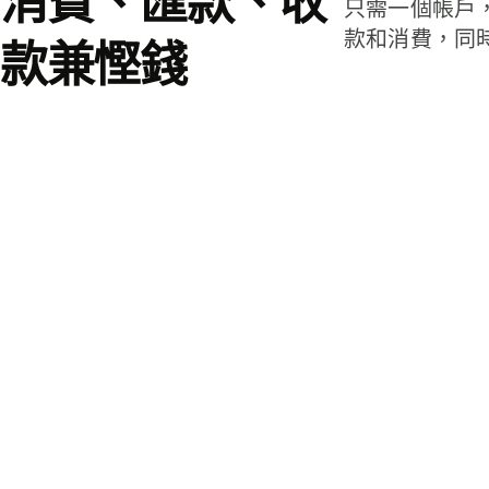
消費、匯款、收
只需一個帳戶
款和消費，同
款兼慳錢