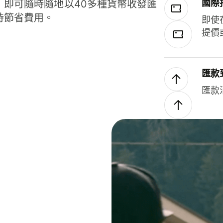
國際
，即可隨時隨地以40多種貨幣收發匯
時節省費用。
即使
提價
匯款
匯款