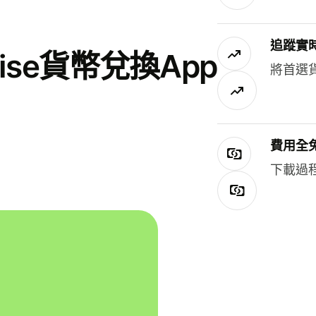
追蹤實
se貨幣兌換App
將首選
費用全
下載過