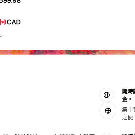
CAD
隨時
金。
集中
之便