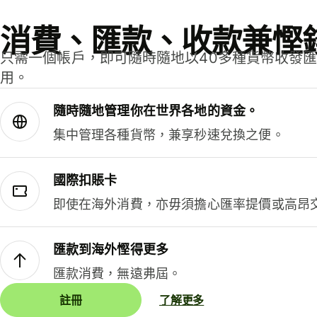
消費、匯款、收款兼慳
只需一個帳戶，即可隨時隨地以40多種貨幣收發
用。
隨時隨地管理你在世界各地的資金。
集中管理各種貨幣，兼享秒速兌換之便。
國際扣賬卡
即使在海外消費，亦毋須擔心匯率提價或高昂
匯款到海外慳得更多
匯款消費，無遠弗屆。
註冊
了解更多