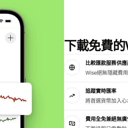
下載免費的W
比較匯款服務供應
Wise絕無隱藏費
追蹤實時匯率
將首選貨幣加入心
費用全免兼絕無廣