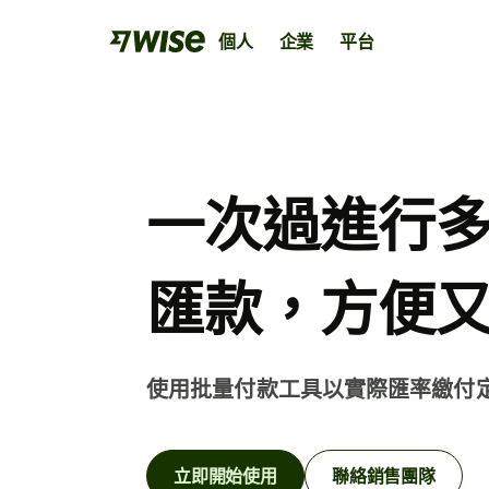
個人
企業
平台
一次過進行
匯款，方便
使用批量付款工具以實際匯率繳付
Wise帳戶
Wise商業帳戶
Wise平台
讓你像本地人一樣匯款、消費和兌換資金的國
協助初創或大型企業在國際市場蓬勃發展的不
銀行、金融機構和企業均可接入我們的網絡。
帳戶。
帳戶。
立即開始使用
聯絡銷售團隊
探索