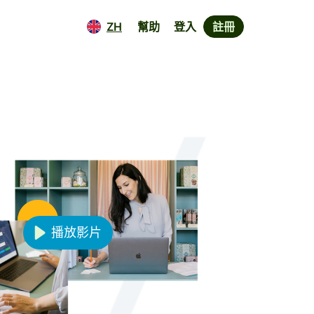
ZH
幫助
登入
註冊
定價
活動
企業定價
註冊Wise Connect
開發人員
探索API文件
播放影片
Play