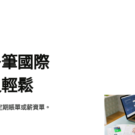
功能
功能
產品
定價
資源
行業
發送匯款
發送匯款
匯款
個人帳戶定價
探索API整合功能
銀行與金融機構
多筆國際
發送大額匯款
收款
收款
探索功能示範
教育平台
又輕鬆
收款
申請商業卡
發卡
聯絡銷售團隊
市場
獲取扣賬卡
賺取回報
綜合貨幣帳戶
消費管理
賺取回報
管理團隊財務
旅遊平台
定期賬單或薪資單。
連接會計軟件
人力資源平台
際
二