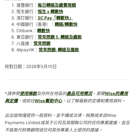
滙豐銀行：
每日轉賬及繳費限額
恆生銀行：
恒生 x 轉數快
渣打銀行：
SC Pay「轉數快」
中國銀行（香港）：
轉賬/轉數快
Citibank：
轉數快
東亞銀行：
常見問題 5. 轉賬及繳款
八達通：
常見問題
AlipayHK：
常見問題: 轉賬及匯款
校對日期：2026年5月10日
*請參閱
使用條款
及你所在地區的
產品可用情況
，瀏覽
Wise的費用
與定價
，或前往
Wise幫助中心
，以了解最新的定價和費用資料。
此出版物僅提供一般資料，並不構成法律、稅務或來自Wise
Payments Limited或其子公司及其關聯公司的任何專業建議，並且
不能取代財務顧問或任何其他專業人士提供的建議。