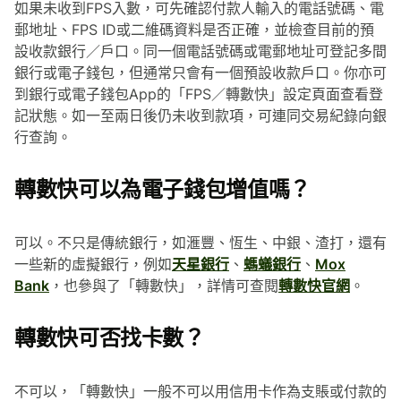
如果未收到FPS入數，可先確認付款人輸入的電話號碼、電
郵地址、FPS ID或二維碼資料是否正確，並檢查目前的預
設收款銀行／戶口。同一個電話號碼或電郵地址可登記多間
銀行或電子錢包，但通常只會有一個預設收款戶口。你亦可
到銀行或電子錢包App的「FPS／轉數快」設定頁面查看登
記狀態。如一至兩日後仍未收到款項，可連同交易紀錄向銀
行查詢。
轉數快可以為電子錢包增值嗎？
可以。不只是傳統銀行，如滙豐、恆生、中銀、渣打，還有
一些新的虛擬銀行，例如
天星銀行
、
螞蟻銀行
、
Mox
Bank
，也參與了「轉數快」，詳情可查閱
轉數快官網
。
轉數快可否找卡數？
不可以，「轉數快」一般不可以用信用卡作為支賬或付款的