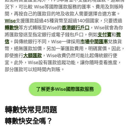
況下，可比較 Wise等國際匯款服務的匯率、費用及到賬時
間，再按自己的匯款目的地及收款人需要選擇合適方案。
Wise
支援匯款超過45種貨幣至超過140個國家，只要透過
轉數快
等方式轉賬至Wise的
香港銀行戶口
，Wise就會為你
將匯款發送至指定銀行或電子錢包戶口，例如
支付寶
和
微
信
。與傳統銀行不同，Wise一律採用
市場中間匯率
兌換貨
幣，絕無匯款加價，另加一筆匯款費用，明碼實價。因此，
即使進行
大額匯款
，Wise收費仍然可能比起傳統銀行便
宜。此外，Wise設有匯款追蹤功能，讓你隨時查看進度，
部分匯款可以短時間內到賬。
了解更多Wise國際匯款服務
轉數快常見問題
轉數快安全嗎？