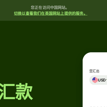
您正在访问中国网站。
切换以查看我们在英国网站上提供的服务。
汇
款
收
款
您汇出
发
USD
行
汇款
卡
片
多