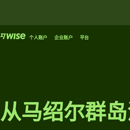
产品
产品
产品
个人账户
企业账户
平台
汇
汇
Wise
Wise
款
款
Wise
账户
企业
发
收
Platform
送
款
账户
让您像本
大
银行、金融机构和
地人一样
管
企业均可接入我们
额
进行汇
您的创业
理
的网络。
汇
款、消费
公司或高
从马绍尔群岛
团
和兑换资
速成长企
款
浏览
队
金的国际
业实现国
收
财
账户。
际化发展
所需的唯
款
务
浏览