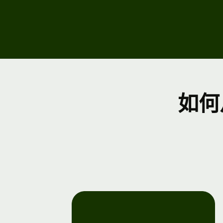
销售
旅游
台
定价
人力
台
企业
定价
活动
如何
注册
Wis
Con
开发
浏览
API