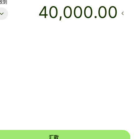
收到
.00
到账
今天 - 3 小时内
总费用
59.96 USD
已包含在 USD 金额中
款，支付宝和微信收款人可能需要将银行卡关联到钱包。支付宝收
收到推送通知，而微信收款人会收到短信，帮助其完成一次性设
汇款