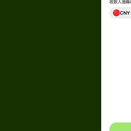
收款人准确
币
种
CNY
账
户
和
机
平
若要收
款人会
置。
管