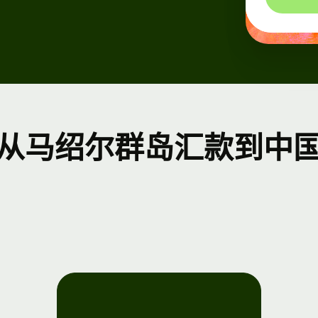
平
平
从马绍尔群岛汇款到中
e
nect
者
 文