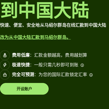
一账户。
到中国大陆
关
浏览
定价
联
会
快速、便宜、安全地从马绍尔群岛在线汇款到中国大陆
计
个人
软
定价
行业
改为从中国大陆汇款到马绍尔群岛。
件
银行
资源
费用低廉
：汇款金额越高，费用越划算
金融
构
极速快捷
：一般只需几秒即可到账
探索
教育
API 集
完全可预测
：为您的国际汇款锁定汇率
台
成
市场
开设账户
探索
演示
消费
理
联系