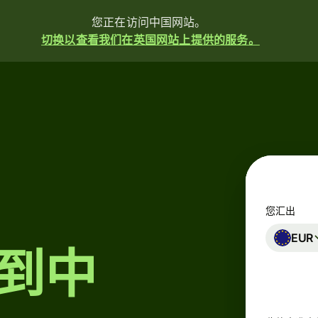
您正在访问中国网站。
切换以查看我们在英国网站上提供的服务。
汇
款
收
款
您汇出
发
EUR
行
到中
卡
片
多