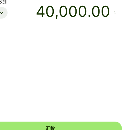
收到
.00
到账
今天 - 2 分钟内
总费用
54.34 EUR
已包含在 EUR 金额中
款，支付宝和微信收款人可能需要将银行卡关联到钱包。支付宝收
收到推送通知，而微信收款人会收到短信，帮助其完成一次性设
汇款