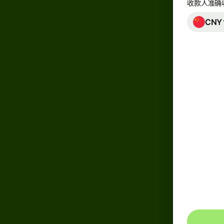
收款人准确
币
种
CNY
账
户
和
机
平
若要收
款人会
置。
管