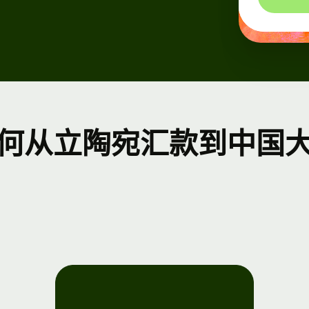
平
平
何从立陶宛汇款到中国
e
nect
者
 文