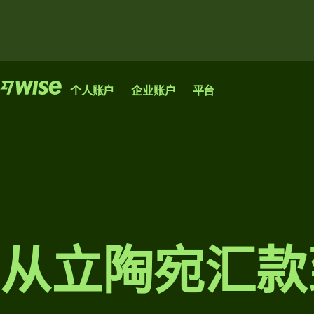
产品
产品
产品
个人账户
企业账户
平台
汇
汇
Wise
Wise
款
款
Wise
账户
企业
发
收
Platform
送
款
账户
让您像本
大
银行、金融机构和
地人一样
管
企业均可接入我们
额
进行汇
您的创业
理
的网络。
汇
款、消费
公司或高
从立陶宛汇款
团
和兑换资
速成长企
款
浏览
队
金的国际
业实现国
收
财
账户。
际化发展
所需的唯
款
务
浏览