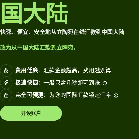
一账户。
国大陆
关
浏览
定价
联
会
快速、便宜、安全地从立陶宛在线汇款到中国大陆
计
个人
软
定价
行业
改为从中国大陆汇款到立陶宛。
件
银行
资源
费用低廉
：汇款金额越高，费用越划算
金融
构
极速快捷
：一般只需几秒即可到账
探索
教育
API 集
完全可预测
：为您的国际汇款锁定汇率
台
成
市场
开设账户
探索
演示
消费
理
联系