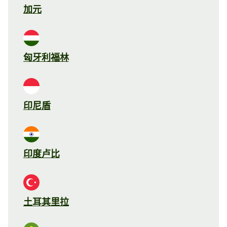
加元
匈牙利福林
印尼盾
印度卢比
土耳其里拉