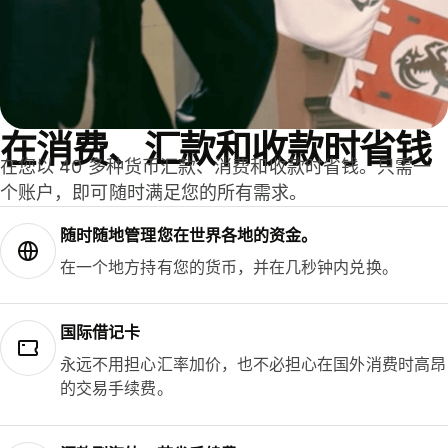
在消费、汇款和收款时省钱
在您以 40 多种货币汇款、消费和收款时省钱。只需一
个账户，即可随时满足您的所有需求。
随时随地管理您在世界各地的资金。
在一个地方持有您的货币，并在几秒钟内兑换。
国际借记卡
永远不用担心汇率加价，也不必担心在国外消费时高昂
的交易手续费。