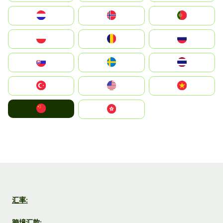
Nederland
Norge
Portugal
Polska
România
Россия
Slovensko
Ruoŧŧa
ไทย
Türkiye
United States
Vietnam
中国
中國香港特別行政區
汇率:
跨境汇款: