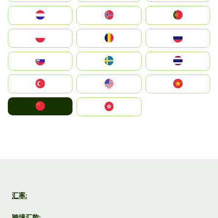
Nederland
Norge
Portugal
Polska
România
Россия
Slovensko
Ruoŧŧa
ไทย
Türkiye
United States
Vietnam
中国
中國香港特別行政區
汇率:
跨境汇款: