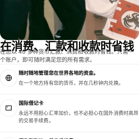
在消费、汇款和收款时省钱
在您以 40 多种货币汇款、消费和收款时省钱。只需一
个账户，即可随时满足您的所有需求。
随时随地管理您在世界各地的资金。
在一个地方持有您的货币，并在几秒钟内兑换。
国际借记卡
永远不用担心汇率加价，也不必担心在国外消费时高昂
的交易手续费。