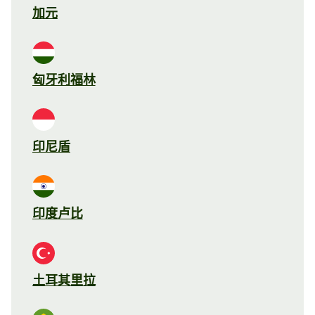
加元
匈牙利福林
印尼盾
印度卢比
土耳其里拉