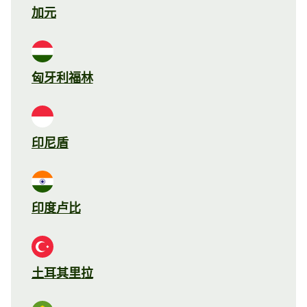
加元
匈牙利福林
印尼盾
印度卢比
土耳其里拉