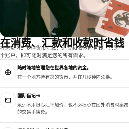
在消费、汇款和收款时省钱
在您以 40 多种货币汇款、消费和收款时省钱。只需一
个账户，即可随时满足您的所有需求。
随时随地管理您在世界各地的资金。
在一个地方持有您的货币，并在几秒钟内兑换。
国际借记卡
永远不用担心汇率加价，也不必担心在国外消费时高昂
的交易手续费。