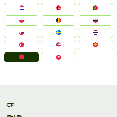
Nederland
Norge
Portugal
Polska
România
Россия
Slovensko
Ruoŧŧa
ไทย
Türkiye
United States
Vietnam
中国
中國香港特別行政區
汇率:
跨境汇款: