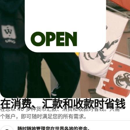
在消费、汇款和收款时省钱
在您以 40 多种货币汇款、消费和收款时省钱。只需一
个账户，即可随时满足您的所有需求。
随时随地管理您在世界各地的资金。