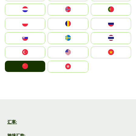
Nederland
Norge
Portugal
Polska
România
Россия
Slovensko
Ruoŧŧa
ไทย
Türkiye
United States
Vietnam
中国
中國香港特別行政區
汇率:
跨境汇款: