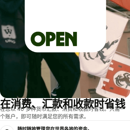
在消费、汇款和收款时省钱
在您以 40 多种货币汇款、消费和收款时省钱。只需一
个账户，即可随时满足您的所有需求。
随时随地管理您在世界各地的资金。