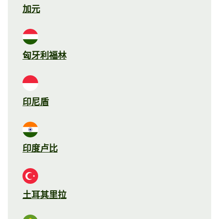
加元
匈牙利福林
印尼盾
印度卢比
土耳其里拉