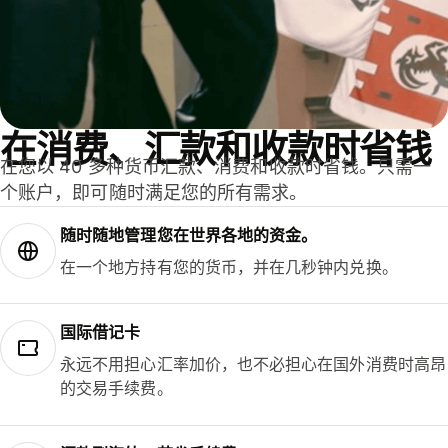
在消费、汇款和收款时省钱
在您以 40 多种货币汇款、消费和收款时省钱。只需一
个账户，即可随时满足您的所有需求。
随时随地管理您在世界各地的资金。
在一个地方持有您的货币，并在几秒钟内兑换。
国际借记卡
永远不用担心汇率加价，也不必担心在国外消费时高昂
的交易手续费。