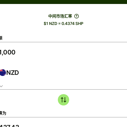
中间市场汇率
$1 NZD = 0.4374 SHP
额
NZD
算为