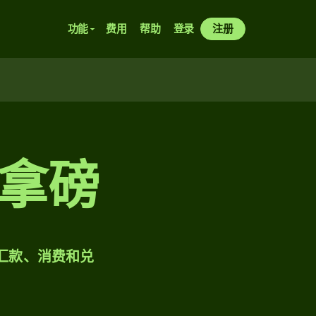
功能
费用
帮助
登录
注册
拿磅
样汇款、消费和兑