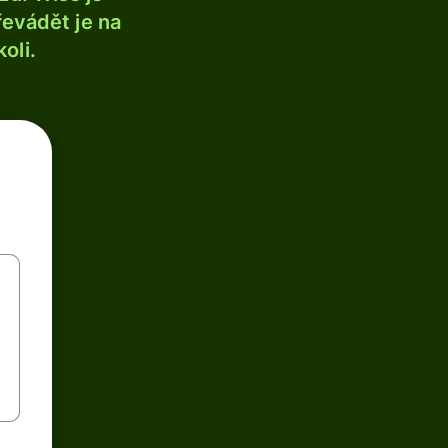
řevádět je na
oli.