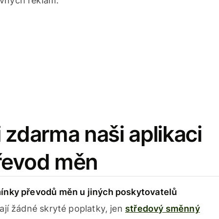
avných reklam.
 zdarma naši aplikaci
řevod měn
ínky převodů měn u jiných poskytovatelů
ají žádné skryté poplatky, jen
středový směnný