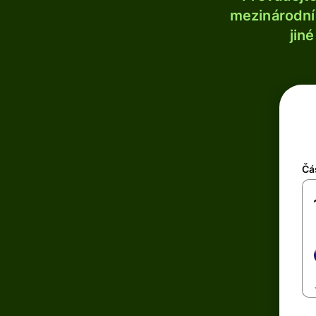
mezinárodní 
jin
Čá