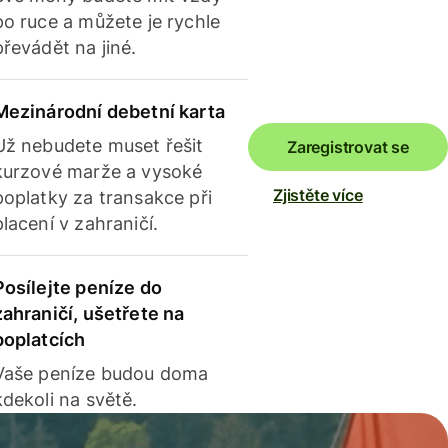
po ruce a můžete je rychle
převádět na jiné.
Mezinárodní debetní karta
Už nebudete muset řešit
Zaregistrovat se
kurzové marže a vysoké
Zjistěte více
poplatky za transakce při
placení v zahraničí.
Posílejte peníze do
zahraničí, ušetřete na
poplatcích
Vaše peníze budou doma
kdekoli na světě.