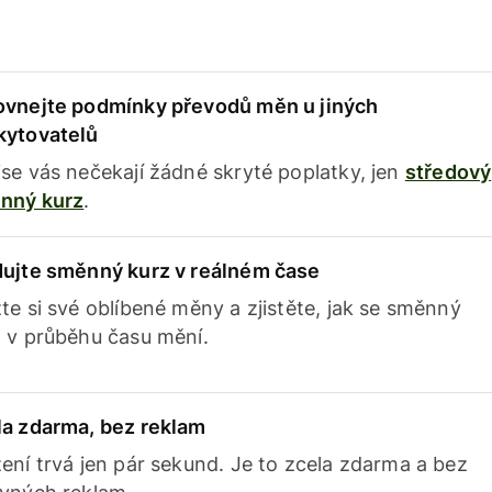
ovnejte podmínky převodů měn u jiných
kytovatelů
se vás nečekají žádné skryté poplatky, jen
středový
nný kurz
.
dujte směnný kurz v reálném čase
te si své oblíbené měny a zjistěte, jak se směnný
 v průběhu času mění.
la zdarma, bez reklam
ení trvá jen pár sekund. Je to zcela zdarma a bez