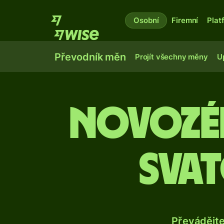
Osobní
Firemní
Plat
Převodník měn
Projít všechny měny
U
Novozé
svat
Převádějt