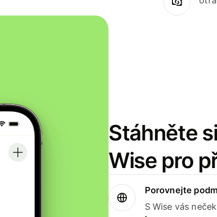
otr
Stáhněte si
Wise pro p
Porovnejte podm
S Wise vás neček