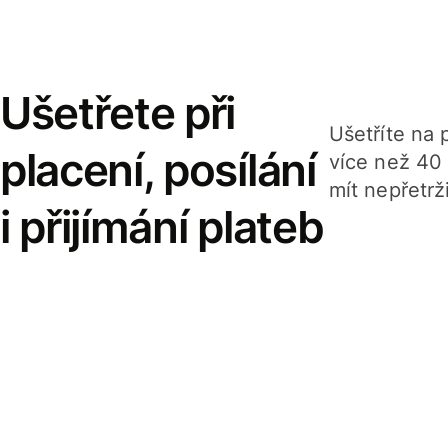
Ušetřete při
Ušetříte na p
placení, posílání
více než 40
mít nepřetrž
i přijímání plateb