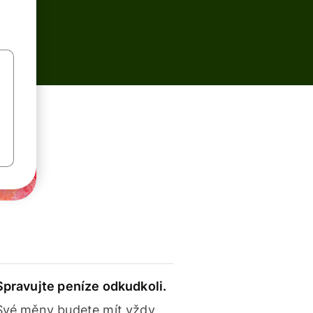
Spravujte peníze odkudkoli.
Své měny budete mít vždy