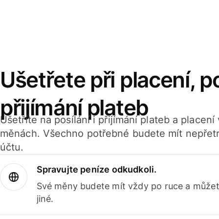
Ušetřete při placení, po
přijímání plateb
Ušetříte na posílání i přijímání plateb a placen
měnách. Všechno potřebné budete mít nepřetr
účtu.
Spravujte peníze odkudkoli.
Své měny budete mít vždy po ruce a můžete
jiné.