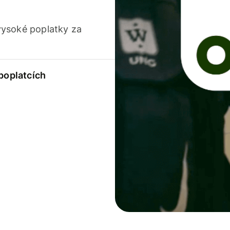
vysoké poplatky za
 poplatcích