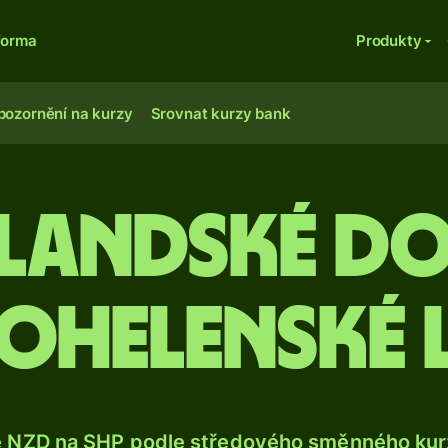
forma
Produkty
pozornění na kurzy
Srovnat kurzy bank
landské do
ohelenské 
e NZD na SHP podle středového směnného kurz