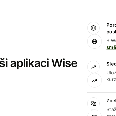
Por
pos
S Wi
smě
i aplikaci Wise
Sle
Ulož
kurz
Zce
Staž