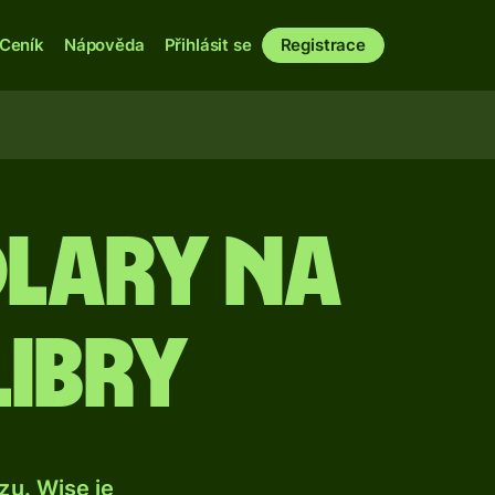
Ceník
Nápověda
Přihlásit se
Registrace
lary na
libry
u. Wise je