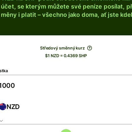
účet, se kterým můžete své peníze posílat, p
é měny i platit – všechno jako doma, ať jste kdek
Středový směnný kurz
$1 NZD = 0.4369 SHP
stka
NZD