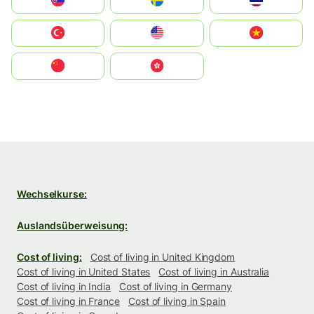
Slovensko
Ruoŧŧa
ไทย
Türkiye
United States
Vietnam
中国
中國香港特別行政區
Wechselkurse:
Auslandsüberweisung:
Cost of living:
Cost of living in United Kingdom
Cost of living in United States
Cost of living in Australia
Cost of living in India
Cost of living in Germany
Cost of living in France
Cost of living in Spain