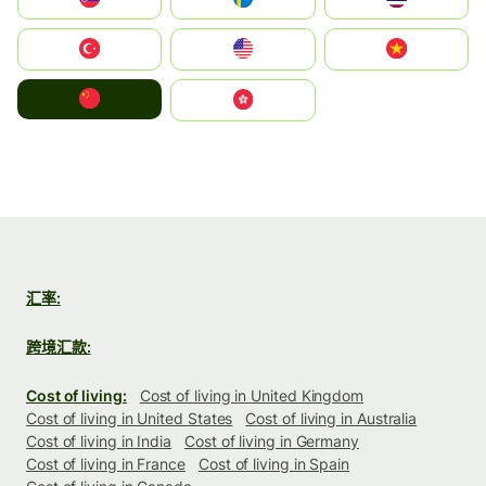
Türkiye
United States
Vietnam
中国
中國香港特別行政區
汇率:
跨境汇款:
Cost of living:
Cost of living in United Kingdom
Cost of living in United States
Cost of living in Australia
Cost of living in India
Cost of living in Germany
Cost of living in France
Cost of living in Spain