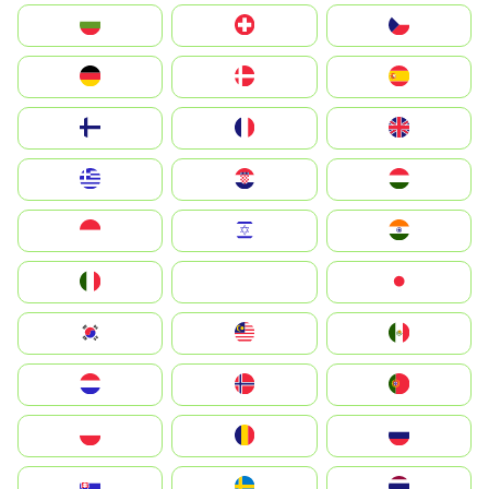
България
Switzerland
Czechia
Deutschland
Denmark
España
Suomi
France
United Kingdom
Greece
Hrvatska
Magyarország
Indonesia
Israel
India
Italia
JA
Japan
South Korea
Malay
Mexico
Nederland
Norge
Portugal
Polska
România
Россия
Slovensko
Ruoŧŧa
ไทย