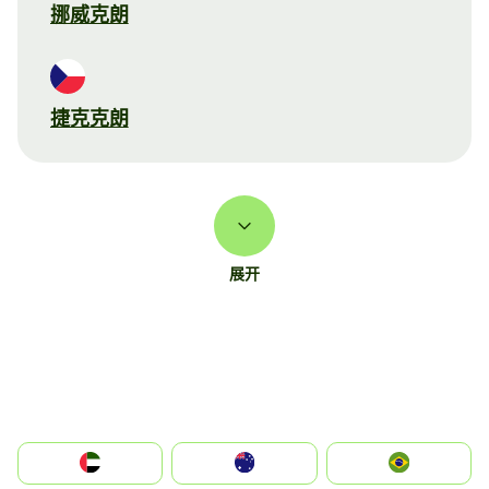
挪威克朗
捷克克朗
展开
الإمارات العربية المتحدة
Australia
Brazil