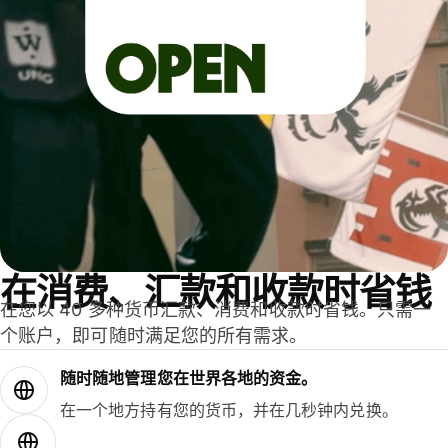
在消费、汇款和收款时省钱
在您以 40 多种货币汇款、消费和收款时省钱。只需一
个账户，即可随时满足您的所有需求。
随时随地管理您在世界各地的资金。
在一个地方持有您的货币，并在几秒钟内兑换。