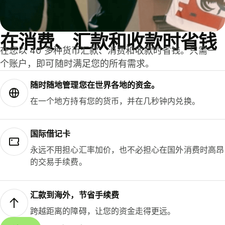
在消费、汇款和收款时省钱
在您以 40 多种货币汇款、消费和收款时省钱。只需一
个账户，即可随时满足您的所有需求。
随时随地管理您在世界各地的资金。
在一个地方持有您的货币，并在几秒钟内兑换。
国际借记卡
永远不用担心汇率加价，也不必担心在国外消费时高昂
的交易手续费。
汇款到海外，节省手续费
跨越距离的障碍，让您的资金走得更远。