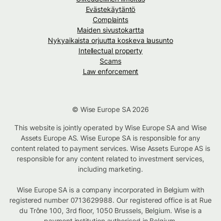
Evästekäytäntö
Complaints
Maiden sivustokartta
Nykyaikaista orjuutta koskeva lausunto
Intellectual property
Scams
Law enforcement
© Wise Europe SA 2026
This website is jointly operated by Wise Europe SA and Wise
Assets Europe AS. Wise Europe SA is responsible for any
content related to payment services. Wise Assets Europe AS is
responsible for any content related to investment services,
including marketing.
Wise Europe SA is a company incorporated in Belgium with
registered number 0713629988. Our registered office is at Rue
du Trône 100, 3rd floor, 1050 Brussels, Belgium. Wise is a
payment institution authorised in Belgium.