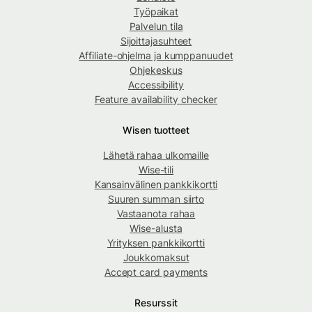
Työpaikat
Palvelun tila
Sijoittajasuhteet
Affiliate-ohjelma ja kumppanuudet
Ohjekeskus
Accessibility
Feature availability checker
Wisen tuotteet
Lähetä rahaa ulkomaille
Wise-tili
Kansainvälinen pankkikortti
Suuren summan siirto
Vastaanota rahaa
Wise-alusta
Yrityksen pankkikortti
Joukkomaksut
Accept card payments
Resurssit