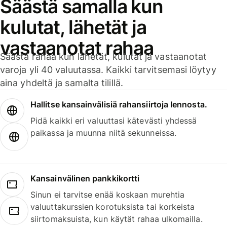
Säästä samalla kun
kulutat, lähetät ja
vastaanotat rahaa
Säästä rahaa kun lähetät, kulutat ja vastaanotat
varoja yli 40 valuutassa. Kaikki tarvitsemasi löytyy
aina yhdeltä ja samalta tilillä.
Hallitse kansainvälisiä rahansiirtoja lennosta.
Pidä kaikki eri valuuttasi kätevästi yhdessä
paikassa ja muunna niitä sekunneissa.
Kansainvälinen pankkikortti
Sinun ei tarvitse enää koskaan murehtia
valuuttakurssien korotuksista tai korkeista
siirtomaksuista, kun käytät rahaa ulkomailla.