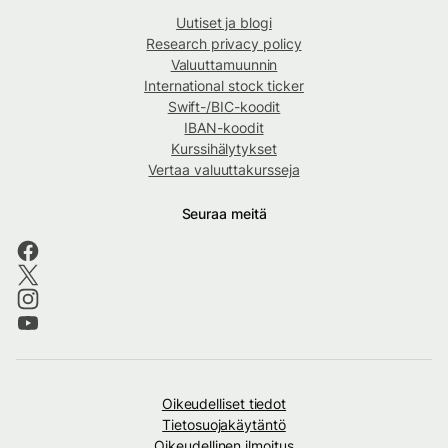
Uutiset ja blogi
Research privacy policy
Valuuttamuunnin
International stock ticker
Swift-/BIC-koodit
IBAN-koodit
Kurssihälytykset
Vertaa valuuttakursseja
Seuraa meitä
Oikeudelliset tiedot
Tietosuojakäytäntö
Oikeudellinen ilmoitus