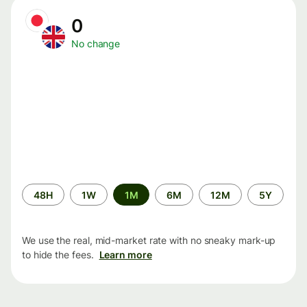
0
No change
Time
48H
1W
1M
6M
12M
5Y
period
We use the real, mid-market rate with no sneaky mark-up
to hide the fees.
Learn more