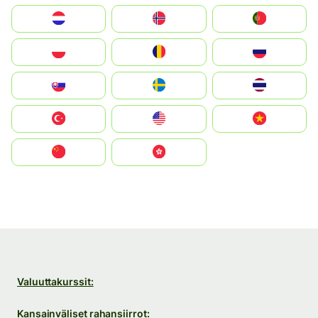
Nederland
Norge
Portugal
Polska
România
Россия
Slovensko
Ruoŧŧa
ไทย
Türkiye
United States
Vietnam
中国
中國香港特別行政區
Valuuttakurssit:
Kansainväliset rahansiirrot: