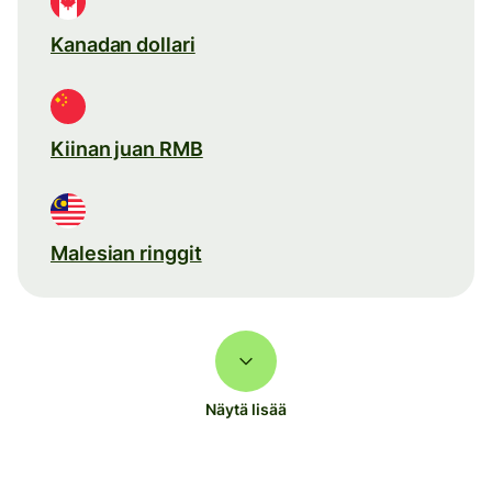
Kanadan dollari
Kiinan juan RMB
Malesian ringgit
Näytä lisää