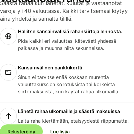
Säästä rahaa kun lähetät, kulutat ja vastaanotat
varoja yli 40 valuutassa. Kaikki tarvitsemasi löytyy
aina yhdeltä ja samalta tilillä.
Hallitse kansainvälisiä rahansiirtoja lennosta.
Pidä kaikki eri valuuttasi kätevästi yhdessä
paikassa ja muunna niitä sekunneissa.
Kansainvälinen pankkikortti
Sinun ei tarvitse enää koskaan murehtia
valuuttakurssien korotuksista tai korkeista
siirtomaksuista, kun käytät rahaa ulkomailla.
Lähetä rahaa ulkomaille ja säästä maksuissa
Laita raha kiertämään, etäisyydestä riippumatta.
Rekisteröidy
Lue lisää