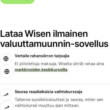
Lataa Wisen ilmainen
valuuttamuunnin-sovellus
Vertaile rahansiirron tarjoajia
Ei piilotettuja maksuja. Wisella siirrät rahaa aina
markkinoiden keskikurssilla
.
Seuraa reaaliaikaisia vaihtokursseja
Tallenna suosikkivaluuttasi ja seuraa, miten sen
vaihtokurssi muuttuu ajan mittaan.