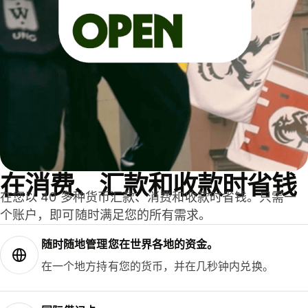
在消费、汇款和收款时省钱
在您以 40 多种货币汇款、消费和收款时省钱。只需一
个账户，即可随时满足您的所有需求。
随时随地管理您在世界各地的资金。
在一个地方持有您的货币，并在几秒钟内兑换。