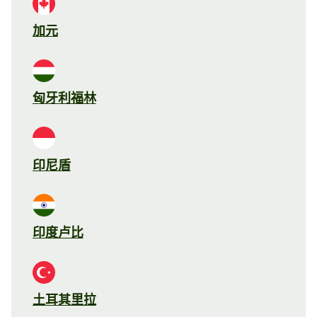
加元
匈牙利福林
印尼盾
印度卢比
土耳其里拉