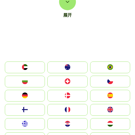
展开
الإمارات العربية المتحدة
Australia
Brazil
България
Switzerland
Czechia
Deutschland
Denmark
España
Suomi
France
United Kingdom
Greece
Hrvatska
Magyarország