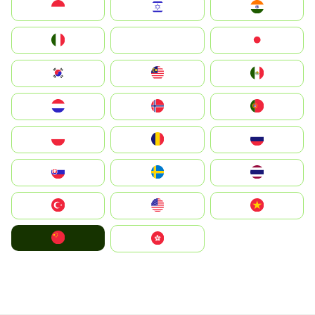
Indonesia
Israel
India
Italia
JA
Japan
South Korea
Malay
Mexico
Nederland
Norge
Portugal
Polska
România
Россия
Slovensko
Ruoŧŧa
ไทย
Türkiye
United States
Vietnam
中国
中國香港特別行政區