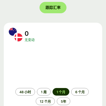
跟踪汇率
0
无变动
时
48 小时
1 周
1 个月
6 个月
间
段
12 个月
5年