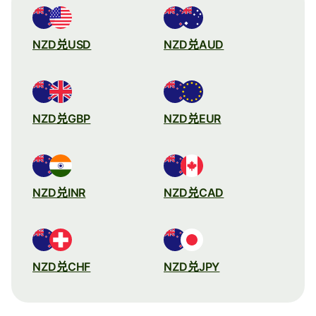
NZD兑USD
NZD兑AUD
NZD兑GBP
NZD兑EUR
NZD兑INR
NZD兑CAD
NZD兑CHF
NZD兑JPY