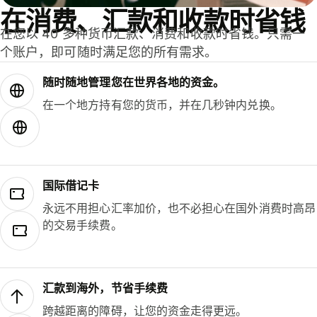
在消费、汇款和收款时省钱
在您以 40 多种货币汇款、消费和收款时省钱。只需一
个账户，即可随时满足您的所有需求。
随时随地管理您在世界各地的资金。
在一个地方持有您的货币，并在几秒钟内兑换。
国际借记卡
永远不用担心汇率加价，也不必担心在国外消费时高昂
的交易手续费。
汇款到海外，节省手续费
跨越距离的障碍，让您的资金走得更远。