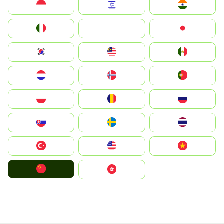
Indonesia
Israel
India
Italia
JA
Japan
South Korea
Malay
Mexico
Nederland
Norge
Portugal
Polska
România
Россия
Slovensko
Ruoŧŧa
ไทย
Türkiye
United States
Vietnam
中国
中國香港特別行政區