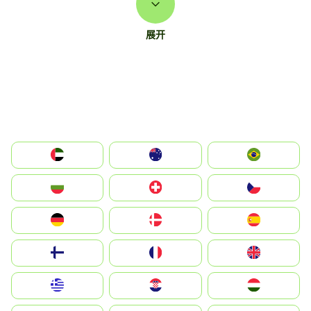
展开
الإمارات العربية المتحدة
Australia
Brazil
България
Switzerland
Czechia
Deutschland
Denmark
España
Suomi
France
United Kingdom
Greece
Hrvatska
Magyarország