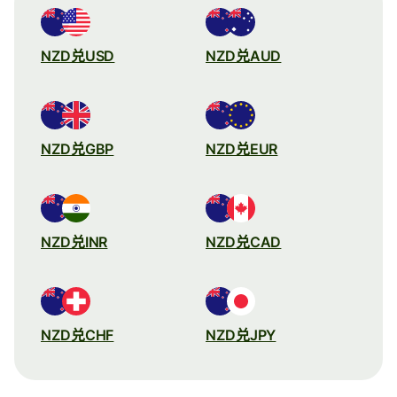
NZD兑USD
NZD兑AUD
NZD兑GBP
NZD兑EUR
NZD兑INR
NZD兑CAD
NZD兑CHF
NZD兑JPY