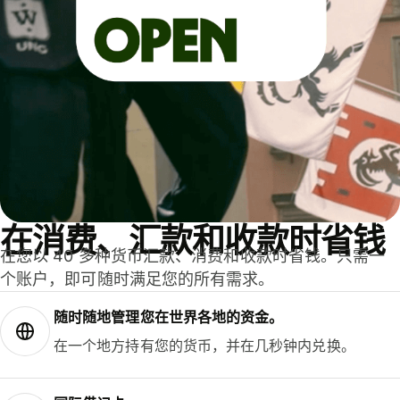
在消费、汇款和收款时省钱
在您以 40 多种货币汇款、消费和收款时省钱。只需一
个账户，即可随时满足您的所有需求。
随时随地管理您在世界各地的资金。
在一个地方持有您的货币，并在几秒钟内兑换。