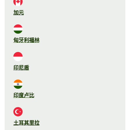
加元
匈牙利福林
印尼盾
印度卢比
土耳其里拉