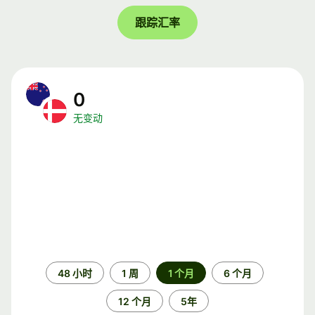
跟踪汇率
0
无变动
时
48 小时
1 周
1 个月
6 个月
间
段
12 个月
5年