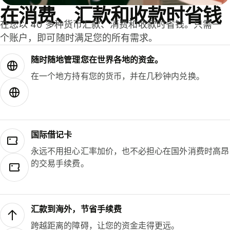
在消费、汇款和收款时省钱
在您以 40 多种货币汇款、消费和收款时省钱。只需一
个账户，即可随时满足您的所有需求。
随时随地管理您在世界各地的资金。
在一个地方持有您的货币，并在几秒钟内兑换。
国际借记卡
永远不用担心汇率加价，也不必担心在国外消费时高昂
的交易手续费。
汇款到海外，节省手续费
跨越距离的障碍，让您的资金走得更远。