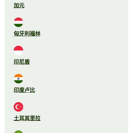
加元
匈牙利福林
印尼盾
印度卢比
土耳其里拉