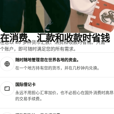
在消费、汇款和收款时省钱
在您以 40 多种货币汇款、消费和收款时省钱。只需一
个账户，即可随时满足您的所有需求。
随时随地管理您在世界各地的资金。
在一个地方持有您的货币，并在几秒钟内兑换。
国际借记卡
永远不用担心汇率加价，也不必担心在国外消费时高昂
的交易手续费。