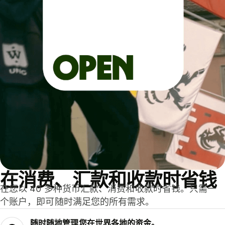
在消费、汇款和收款时省钱
在您以 40 多种货币汇款、消费和收款时省钱。只需一
个账户，即可随时满足您的所有需求。
随时随地管理您在世界各地的资金。