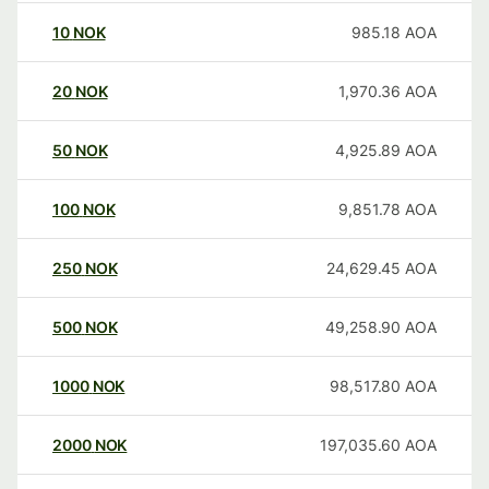
10
NOK
985.18
AOA
20
NOK
1,970.36
AOA
50
NOK
4,925.89
AOA
100
NOK
9,851.78
AOA
250
NOK
24,629.45
AOA
500
NOK
49,258.90
AOA
1000
NOK
98,517.80
AOA
2000
NOK
197,035.60
AOA