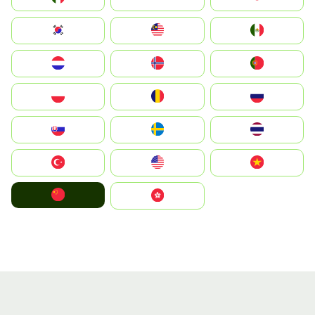
South Korea
Malay
Mexico
Nederland
Norge
Portugal
Polska
România
Россия
Slovensko
Ruoŧŧa
ไทย
Türkiye
United States
Vietnam
中国
中國香港特別行政區