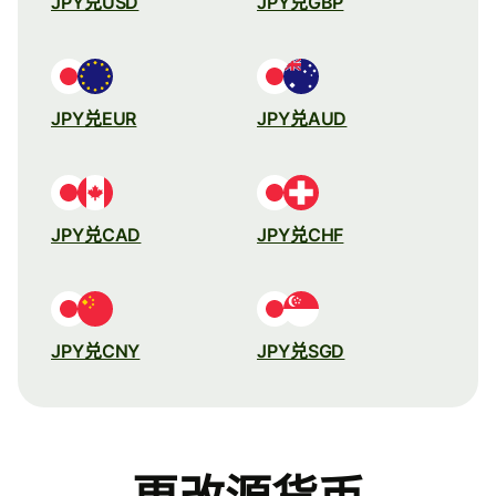
JPY兑USD
JPY兑GBP
JPY兑EUR
JPY兑AUD
JPY兑CAD
JPY兑CHF
JPY兑CNY
JPY兑SGD