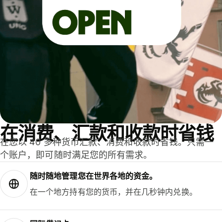
在消费、汇款和收款时省钱
在您以 40 多种货币汇款、消费和收款时省钱。只需一
个账户，即可随时满足您的所有需求。
随时随地管理您在世界各地的资金。
在一个地方持有您的货币，并在几秒钟内兑换。