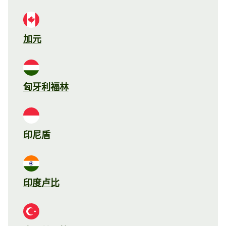
加元
匈牙利福林
印尼盾
印度卢比