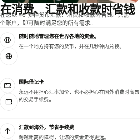
在消费、汇款和收款时省钱
在您以 40 多种货币汇款、消费和收款时省钱。只需一
个账户，即可随时满足您的所有需求。
随时随地管理您在世界各地的资金。
在一个地方持有您的货币，并在几秒钟内兑换。
国际借记卡
永远不用担心汇率加价，也不必担心在国外消费时高昂
的交易手续费。
汇款到海外，节省手续费
跨越距离的障碍，让您的资金走得更远。