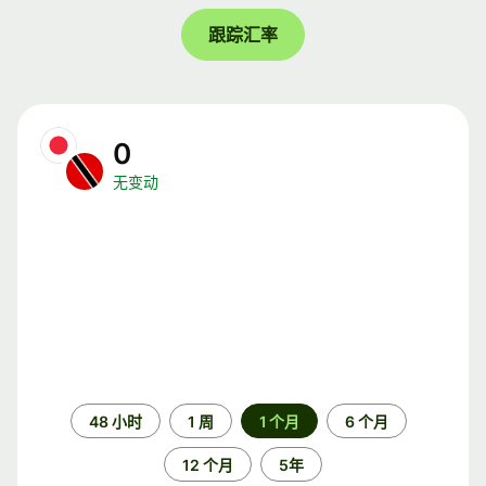
跟踪汇率
0
无变动
时
48 小时
1 周
1 个月
6 个月
间
段
12 个月
5年