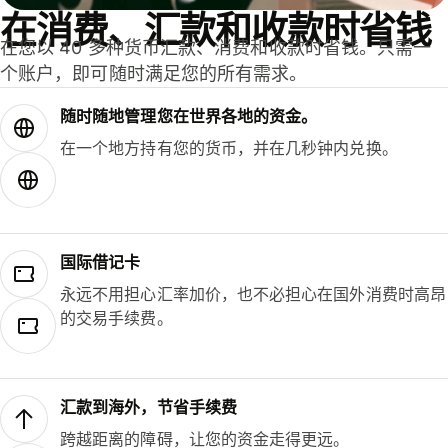
在消费、汇款和收款时省钱
在您以 40 多种货币汇款、消费和收款时省钱。只需一
个账户，即可随时满足您的所有需求。
随时随地管理您在世界各地的资金。
在一个地方持有您的货币，并在几秒钟内兑换。
国际借记卡
永远不用担心汇率加价，也不必担心在国外消费时高昂
的交易手续费。
汇款到海外，节省手续费
跨越距离的障碍，让您的资金走得更远。