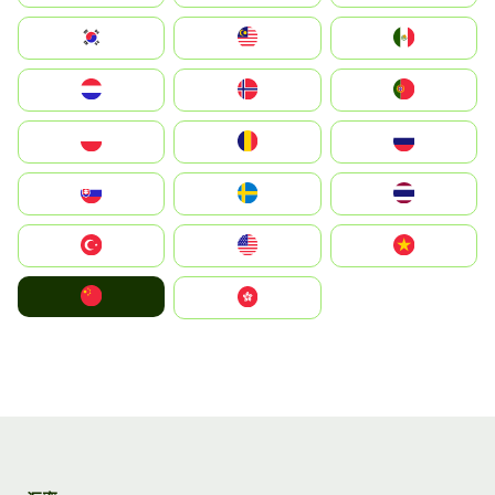
South Korea
Malay
Mexico
Nederland
Norge
Portugal
Polska
România
Россия
Slovensko
Ruoŧŧa
ไทย
Türkiye
United States
Vietnam
中国
中國香港特別行政區