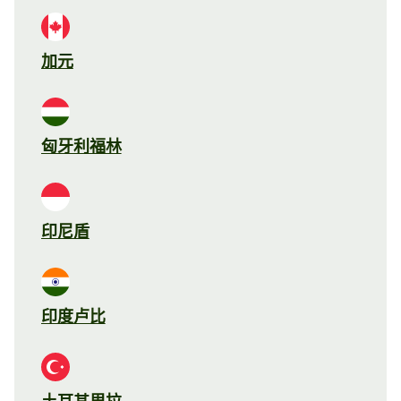
加元
匈牙利福林
印尼盾
印度卢比