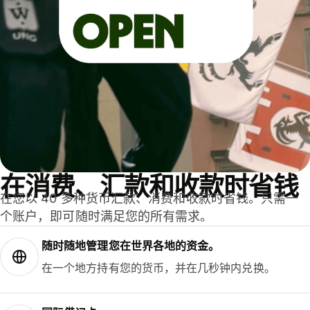
在消费、汇款和收款时省钱
在您以 40 多种货币汇款、消费和收款时省钱。只需一
个账户，即可随时满足您的所有需求。
随时随地管理您在世界各地的资金。
在一个地方持有您的货币，并在几秒钟内兑换。