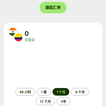
跟踪汇率
0
无变动
时
48 小时
1 周
1 个月
6 个月
间
段
12 个月
5年