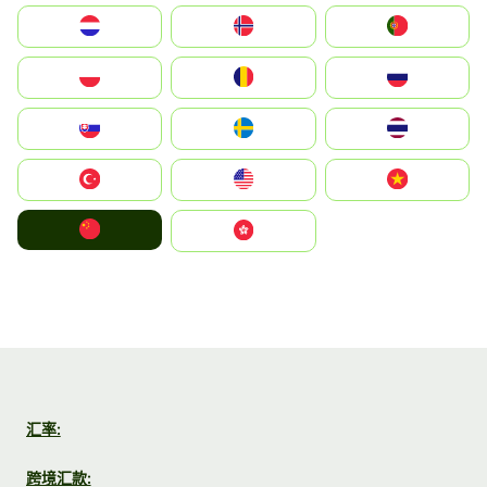
Nederland
Norge
Portugal
Polska
România
Россия
Slovensko
Ruoŧŧa
ไทย
Türkiye
United States
Vietnam
中国
中國香港特別行政區
汇率:
跨境汇款: