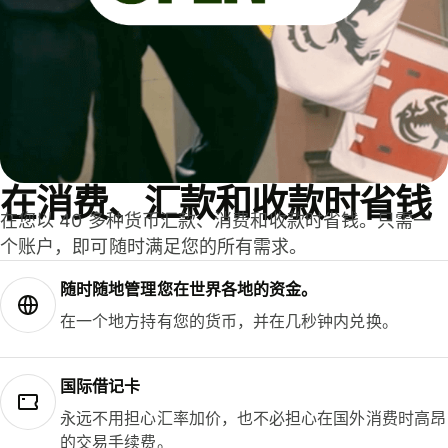
在消费、汇款和收款时省钱
在您以 40 多种货币汇款、消费和收款时省钱。只需一
个账户，即可随时满足您的所有需求。
随时随地管理您在世界各地的资金。
在一个地方持有您的货币，并在几秒钟内兑换。
国际借记卡
永远不用担心汇率加价，也不必担心在国外消费时高昂
的交易手续费。