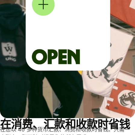
在消费、汇款和收款时省钱
在您以 40 多种货币汇款、消费和收款时省钱。只需一