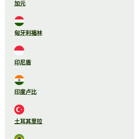
加元
匈牙利福林
印尼盾
印度卢比
土耳其里拉