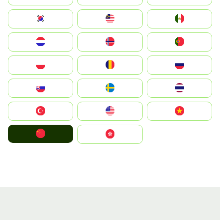
South Korea
Malay
Mexico
Nederland
Norge
Portugal
Polska
România
Россия
Slovensko
Ruoŧŧa
ไทย
Türkiye
United States
Vietnam
中国
中國香港特別行政區