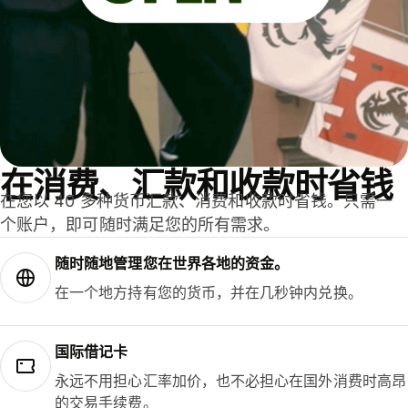
在消费、汇款和收款时省钱
在您以 40 多种货币汇款、消费和收款时省钱。只需一
个账户，即可随时满足您的所有需求。
随时随地管理您在世界各地的资金。
在一个地方持有您的货币，并在几秒钟内兑换。
国际借记卡
永远不用担心汇率加价，也不必担心在国外消费时高昂
的交易手续费。