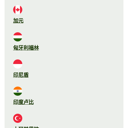
加元
匈牙利福林
印尼盾
印度卢比