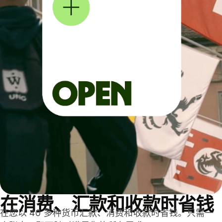
在消费、汇款和收款时省钱
在您以 40 多种货币汇款、消费和收款时省钱。只需一